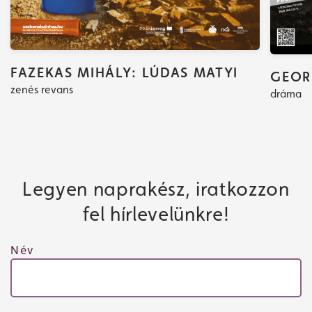
FAZEKAS MIHÁLY: LÚDAS MATYI
GEOR
zenés revans
dráma
Jegyvásárlás
Műsor
Legyen naprakész, iratkozzon
fel hírlevelünkre!
Név