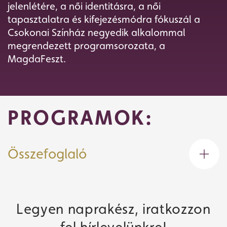
jelenlétére, a női identitásra, a női
tapasztalatra és kifejezésmódra fókuszál a
Csokonai Színház negyedik alkalommal
megrendezett programsorozata, a
MagdaFeszt.
PROGRAMOK:
Összefoglaló
Legyen naprakész, iratkozzon
Jegyvásárlás