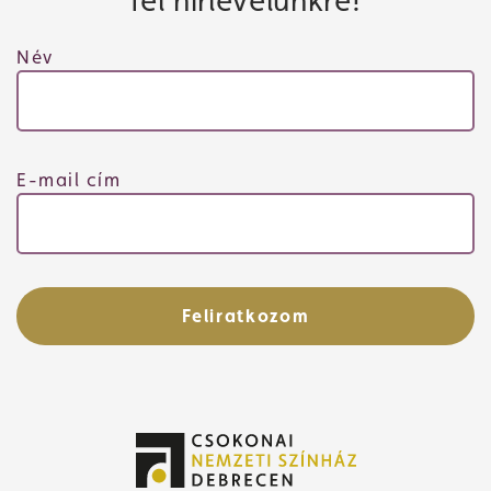
fel hírlevelünkre!
Név
Műsor
E-mail cím
Feliratkozom