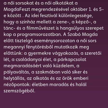
a női sorsokat és a női alkotókat a
MagdaFeszt megrendezésével október 1. és 5-
e között . Az idei fesztivál különlegessége,
hogy a színház mellett a zene-, a képző-, a
tánc- és a filmművészet is hangsúlyos szerepet
kap a programsorozatban. A Szabó Magda
előtt tisztelgő eseménysorozaton a női sors
megannyi fénytörésből mutatkozik meg
előttünk: a gyermekre vágyakozás, a szeretői
lét, a családanyai élet, a párkapcsolat
megmaradásáért való küzdelem, a
pályaváltás, a szakmában való siker és
helytállás, az alkotás és az örök emberi
nézőpontok: életben maradás és halál
szemszögéből.