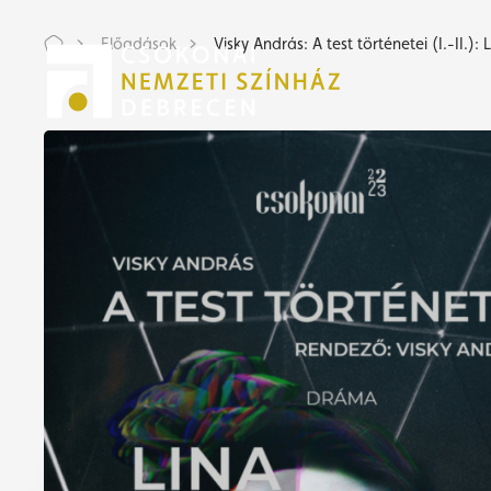
Előadások
Visky András: A test történetei (I.-II.): 
Jeg
Jeg