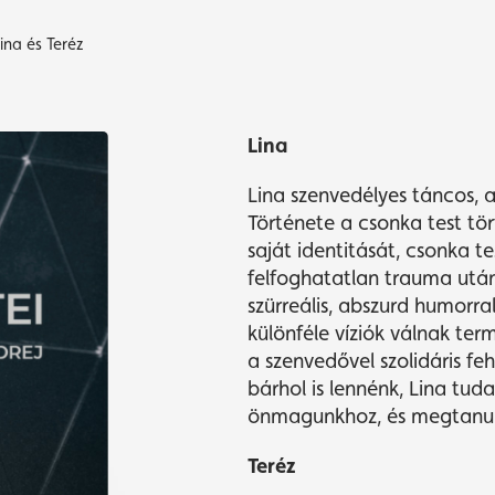
Lina és Teréz
yvásárlás
yvásárlás
Műsor
Műsor
Lina
Lina szenvedélyes táncos, a
Története a csonka test tör
saját identitását, csonka t
felfoghatatlan trauma után
szürreális, abszurd humorra
különféle víziók válnak ter
a szenvedővel szolidáris fe
bárhol is lennénk, Lina tud
önmagunkhoz, és megtanulju
Teréz