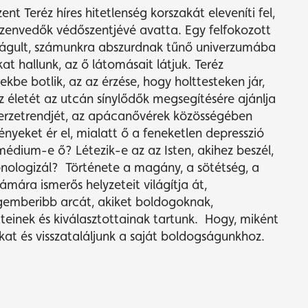
ent Teréz híres hitetlenség korszakát eleveníti fel,
zenvedők védőszentjévé avatta. Egy felfokozott
itágult, számunkra abszurdnak tűnő univerzumába
t hallunk, az ő látomásait látjuk. Teréz
be botlik, az az érzése, hogy holttesteken jár,
 életét az utcán sínylődők megsegítésére ajánlja
zerzetrendjét, az apácanővérek közösségében
yeket ér el, mialatt ő a feneketlen depresszió
édium-e ő? Létezik-e az az Isten, akihez beszél,
nologizál?
Története a magány, a sötétség, a
mára ismerős helyzeteit világítja át,
emberibb arcát, akiket boldogoknak,
teinek és kiválasztottainak tartunk.
Hogy, miként
at és visszataláljunk a saját boldogságunkhoz.