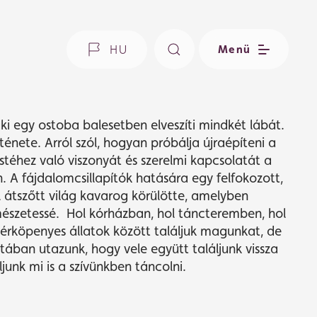
HU
Menü
ki egy ostoba balesetben elveszíti mindkét lábát.
ténete. Arról szól, hogyan próbálja újraépíteni a
estéhez való viszonyát és szerelmi kapcsolatát a
. A fájdalomcsillapítók hatására egy felfokozott,
l átszőtt világ kavarog körülötte, amelyben
mészetessé.
Hol kórházban, hol táncteremben, hol
hérköpenyes állatok között találjuk magunkat, de
atában utazunk, hogy vele együtt találjunk vissza
nk mi is a szívünkben táncolni.