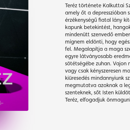
Teréz története Kalkuttai Sz
amely őt a depresszióban s
érzékenységű fiatal lány k
kapunk betekintést, hangoka
mindenütt szenvedő emberek
mígnem eldönti, hogy egész
fel. Megalapítja a maga s
egyre látványosabb eredmén
sötétségébe zuhan. Vajon m
vagy csak kényszeresen mo
kiüresedés mindannyiunk szá
megmutatva azoknak a leg
szenteknek, sőt Isten küldöt
Teréz, elfogadjuk önmagunk