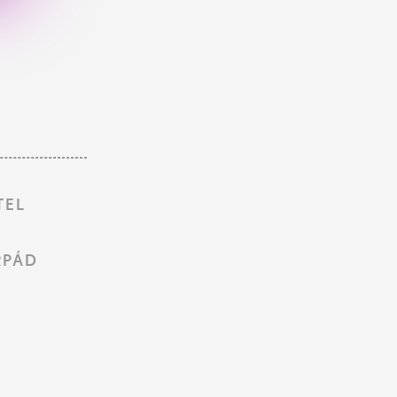
TEL
RPÁD