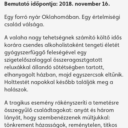
Bemutató időpontja:
2018. november 16.
Egy forró nyár Oklahomában. Egy értelmiségi
család válsága.
A valaha nagy tehetségnek számító költő idős
korára csendes alkoholistaként tengeti életét
gyógyszerfüggő feleségével egy
szigetelőszalaggal összeragasztgatott
reluxákkal állandó sötétségben tartott,
elhanyagolt házban, majd egyszercsak eltűnik.
Holttestét napokkal később találják meg a
halászok.
A tragikus esemény rákényszeríti a temetésre
összegyűlő családtagokat: anyát és három
lányát, hogy szembenézzenek múltjukkal:
tönkrement házasságok, reménytelen, titkos