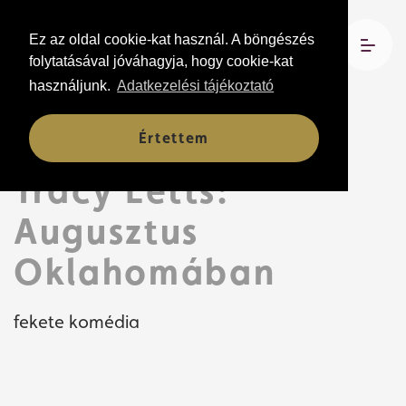
Ez az oldal cookie-kat használ. A böngészés
folytatásával jóváhagyja, hogy cookie-kat
használjunk.
Adatkezelési tájékoztató
Előadások
Értettem
Tracy Letts:
Augusztus
Oklahomában
fekete komédia