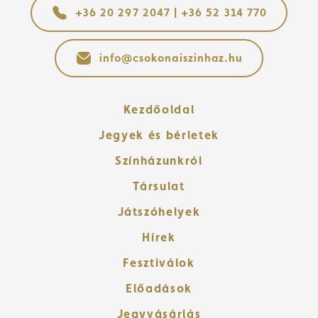
+36 20 297 2047 | +36 52 314 770
info@csokonaiszinhaz.hu
Kezdőoldal
Jegyek és bérletek
Színházunkról
Társulat
Játszóhelyek
Hírek
Fesztiválok
Előadások
Jegyvásárlás