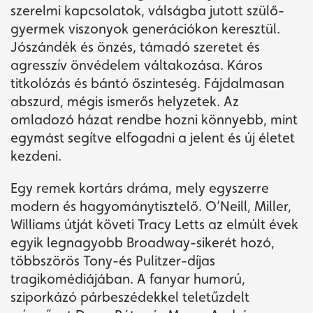
szerelmi kapcsolatok, válságba jutott szülő-
gyermek viszonyok generációkon keresztül.
Jószándék és önzés, támadó szeretet és
agresszív önvédelem váltakozása. Káros
titkolózás és bántó őszinteség. Fájdalmasan
abszurd, mégis ismerős helyzetek. Az
omladozó házat rendbe hozni könnyebb, mint
egymást segítve elfogadni a jelent és új életet
kezdeni.
Egy remek kortárs dráma, mely egyszerre
modern és hagyománytisztelő. O’Neill, Miller,
Williams útját követi Tracy Letts az elmúlt évek
egyik legnagyobb Broadway-sikerét hozó,
többszörös Tony-és Pulitzer-díjas
tragikomédiájában. A fanyar humorú,
sziporkázó párbeszédekkel teletűzdelt