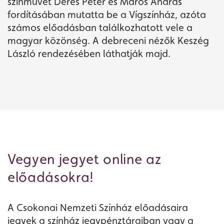
színművet Deres Péter és Maros András
fordításában mutatta be a Vígszínház, azóta
számos előadásban találkozhatott vele a
magyar közönség. A debreceni nézők Keszég
László rendezésében láthatják majd.
Vegyen jegyet online az
Jegyvásárlás
előadásokra!
Műsor
A Csokonai Nemzeti Színház előadásaira
jegyek a színház jegypénztáraiban vagy a