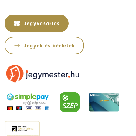
Jegyvásárlás
Jegyek és bérletek