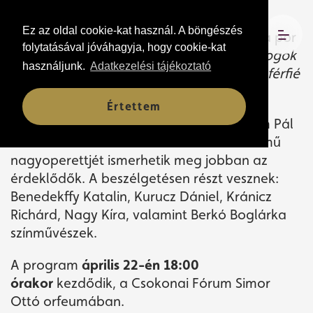
Ez az oldal cookie-kat használ. A böngészés
Indul a frontra a menetszázad. Kavarog a por
folytatásával jóváhagyja, hogy cookie-kat
a kis magyar mezőváros utcáján.
“Várni fogok
használjunk.
Adatkezelési tájékoztató
magára, László!
– kiált Viktória -,
én más férfié
nem leszek soha!”
Értettem
A Kulisszák következő alkalmán Ábrahám Pál
– Földes Imre – Harmath Imre: Viktória című
nagyoperettjét ismerhetik meg jobban az
érdeklődők. A beszélgetésen részt vesznek:
Benedekffy Katalin, Kurucz Dániel, Kránicz
Richárd, Nagy Kíra, valamint Berkó Boglárka
színművészek.
A program
április 22-én 18:00
órakor
kezdődik, a Csokonai Fórum Simor
Ottó orfeumában.