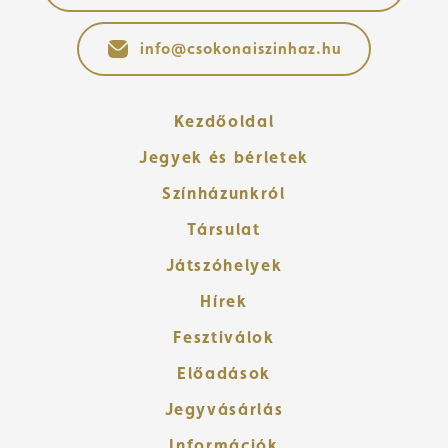
info@csokonaiszinhaz.hu
Kezdőoldal
Jegyek és bérletek
Színházunkról
Társulat
Játszóhelyek
Hírek
Fesztiválok
Előadások
Jegyvásárlás
Információk