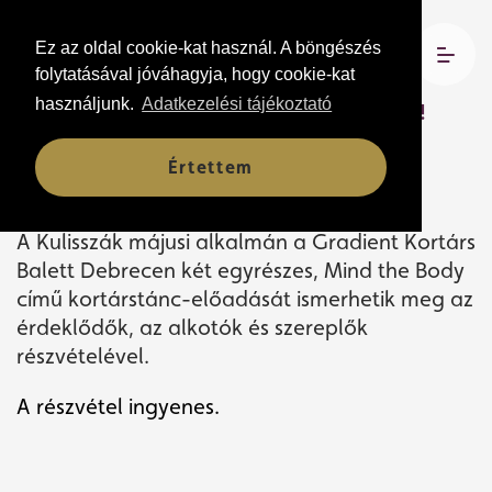
Ez az oldal cookie-kat használ. A böngészés
A 2025/26-OS ÉVADBAN IS
folytatásával jóváhagyja, hogy cookie-kat
FOLYTATÓDIK RÁCKEVEI ANNA
használjunk.
Adatkezelési tájékoztató
INGYENES BESZÉLGETÉS-SOROZATA!
2026. május 14. 17:00
Értettem
Csokonai Fórum, Simor Ottó Orfeum
A Kulisszák májusi alkalmán a Gradient Kortárs
Balett Debrecen két egyrészes, Mind the Body
című kortárstánc-előadását ismerhetik meg az
érdeklődők, az alkotók és szereplők
részvételével.
A részvétel ingyenes.