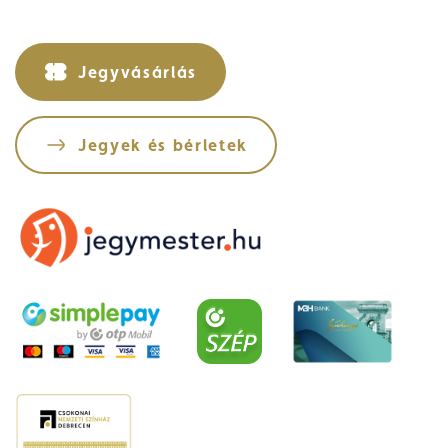
Jegyvásárlás
Jegyek és bérletek