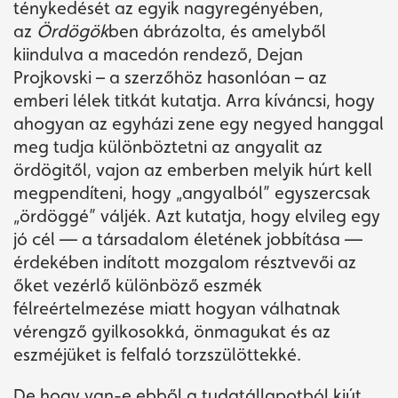
ténykedését az egyik nagyregényében,
az
Ördögök
ben ábrázolta,
é
s amelyből
kiindulva a macedón rendező, Dejan
Projkovski – a szerzőhöz hasonlóan – az
emberi lélek titkát kutatja. Arra kíváncsi, hogy
ahogyan az egyházi zene egy negyed hanggal
meg tudja különböztetni az angyalit az
ördögitől, vajon az emberben melyik húrt kell
megpendíteni, hogy „angyalból” egyszercsak
„ördöggé” váljék. Azt kutatja, hogy elvileg egy
jó cél — a társadalom életének jobbítása —
érdekében indított mozgalom résztvevői az
őket vezérlő különböző eszmék
félreértelmezése miatt hogyan válhatnak
vérengző gyilkosokká, önmagukat és az
eszméjüket is felfaló torzszülöttekké.
De hogy van-e ebből a
tudatállapotból
kiút,