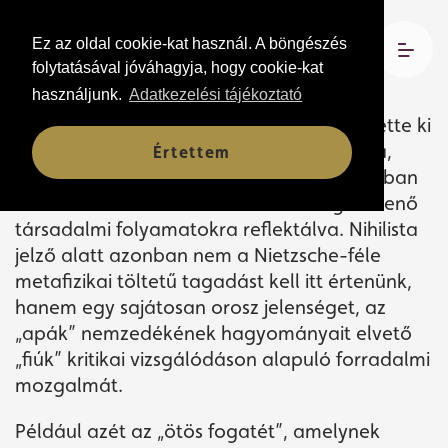
Ez az oldal cookie-kat használ. A böngészés
Bemutató: 2024. április 26.
folytatásával jóváhagyja, hogy cookie-kat
Csokonai Teátrum
használjunk.
Adatkezelési tájékoztató
„
Mindannyian nihilisták vagyunk” – jelentette ki
minden idők egyik legnagyobb orosz írója,
Értettem
Fjodor Mihajlovics Dosztojevszkij a hazájában
a 19. század utolsó harmadában végbemenő
társadalmi folyamatokra reflektálva. Nihilista
jelző alatt azonban nem a Nietzsche-féle
metafizikai töltetű tagadást kell itt értenünk,
hanem egy sajátosan orosz jelenséget, az
„apák” nemzedékének hagyományait elvető
„fiúk” kritikai vizsgálódáson alapuló forradalmi
mozgalmát.
Például azét az „ötös fogatét”, amelynek