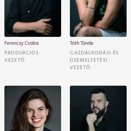
Ferenczy Csaba
Tóth Tünde
PRODUKCIÓS
GAZDÁLKODÁSI ÉS
VEZETŐ
ÜZEMELTETÉSI
VEZETŐ