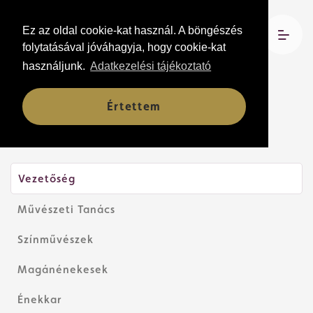
Ez az oldal cookie-kat használ. A böngészés
folytatásával jóváhagyja, hogy cookie-kat
használjunk.
Adatkezelési tájékoztató
Társulat
Értettem
Vezetőség
Művészeti Tanács
Színművészek
Magánénekesek
Énekkar