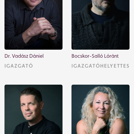
Bocskor-Salló Lóránt
Dr. Vadász Dániel
IGAZGATÓHELYETTES
IGAZGATÓ