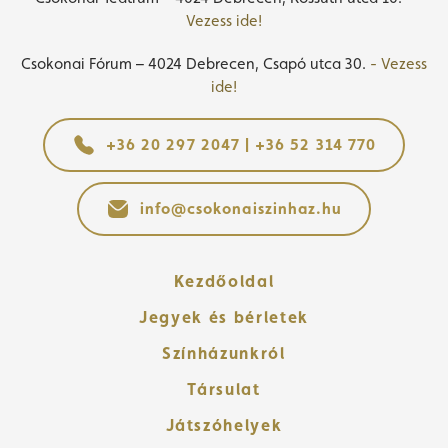
Vezess ide!
Csokonai Fórum – 4024 Debrecen, Csapó utca 30.
- Vezess
ide!
+36 20 297 2047 | +36 52 314 770
info@csokonaiszinhaz.hu
Kezdőoldal
Jegyek és bérletek
Színházunkról
Társulat
Játszóhelyek