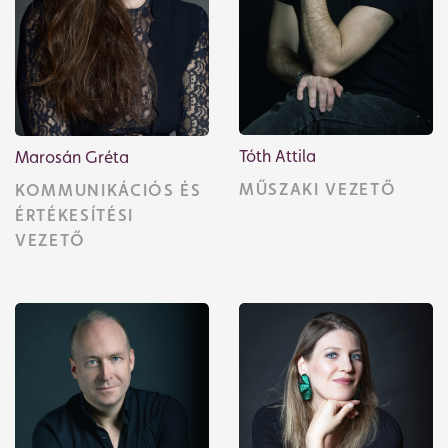
Tóth Attila
Marosán Gréta
Jegyvásárlás
MŰSZAKI VEZETŐ
KOMMUNIKÁCIÓS ÉS
ÉRTÉKESÍTÉSI
VEZETŐ
Műsor