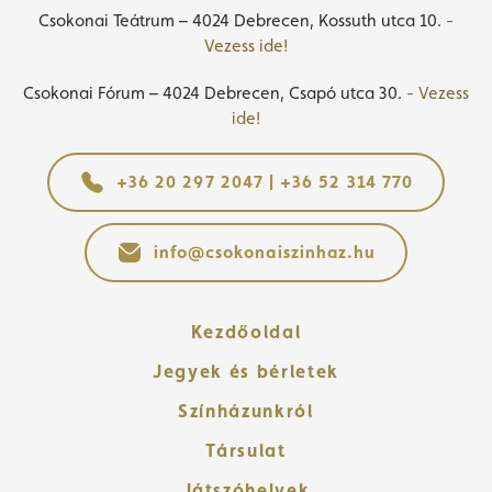
Csokonai Teátrum – 4024 Debrecen, Kossuth utca 10.
-
Vezess ide!
Csokonai Fórum – 4024 Debrecen, Csapó utca 30.
- Vezess
ide!
+36 20 297 2047 | +36 52 314 770
info@csokonaiszinhaz.hu
Kezdőoldal
Jegyek és bérletek
Színházunkról
Társulat
Játszóhelyek