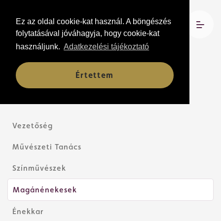
Ez az oldal cookie-kat használ. A böngészés
folytatásával jóváhagyja, hogy cookie-kat
használjunk.
Adatkezelési tájékoztató
Társulat
Értettem
Vezetőség
Művészeti Tanács
Színművészek
Magánénekesek
Énekkar