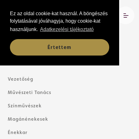
Ez az oldal cookie-kat használ. A böngészés
folytatásával jóváhagyja, hogy cookie-kat
használjunk.
Adatkezelési tájékoztató
Társulat
Értettem
Vezetőség
Művészeti Tanács
Színművészek
Magánénekesek
Énekkar