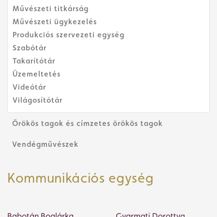
Művészeti titkárság
Művészeti ügykezelés
Produkciós szervezeti egység
Szabótár
Takarítótár
Üzemeltetés
Videótár
Világosítótár
Örökös tagok és címzetes örökös tagok
Vendégművészek
Kommunikációs egység
Babotán Boglárka
Gyarmati Dorottya