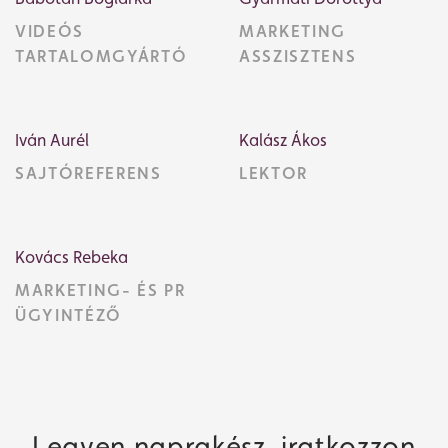
Jegyvásárlás
VIDEÓS
MARKETING
TARTALOMGYÁRTÓ
ASSZISZTENS
Műsor
Iván Aurél
Kalász Ákos
SAJTÓREFERENS
LEKTOR
Kovács Rebeka
MARKETING- ÉS PR
ÜGYINTÉZŐ
Legyen naprakész, iratkozzon