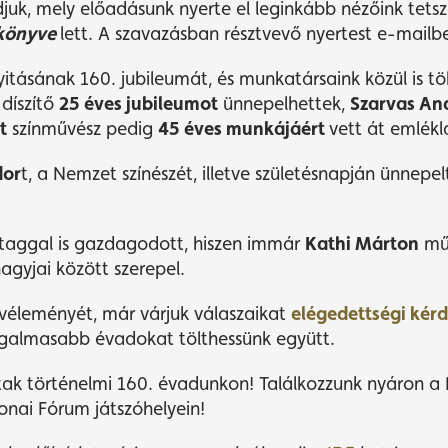
uk, mely előadásunk nyerte el leginkább nézőink tetszé
 könyve
lett. A szavazásban résztvevő nyertest e-mailbe
ásának 160. jubileumát, és munkatársaink közül is töb
díszítő
25 éves jubileumot
ünnepelhettek,
Szarvas An
t
színművész pedig
45 éves munkájáért
vett át emlékl
dor
t, a Nemzet színészét, illetve születésnapján ünnepe
 taggal is gazdagodott, hiszen immár
Kathi Márton
műs
gyjai között szerepel.
 véleményét, már várjuk válaszaikat
elégedettségi kér
 izgalmasabb évadokat tölthessünk együtt.
tak történelmi 160. évadunkon! Találkozzunk nyáron a
onai Fórum játszóhelyein!