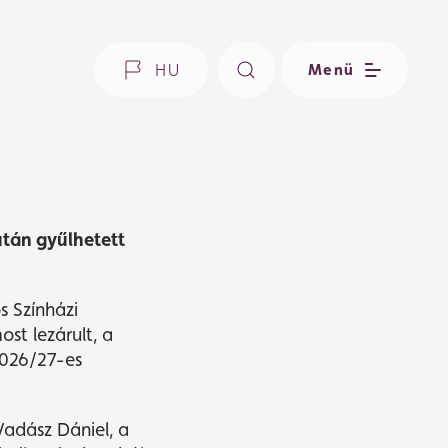
úztattuk a
HU
Menü
után gyűlhetett
s Színházi
st lezárult, a
2026/27-es
 Vadász Dániel, a