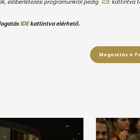
ak, előbérletezési programunkról pedig
IDE
kattintva t
álogatás
IDE
kattintva elérhető.
Megosztás a 