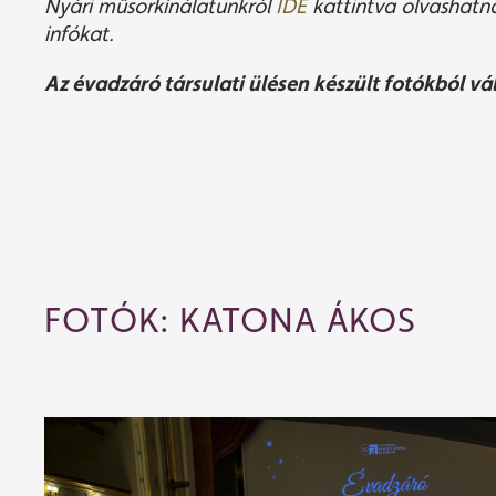
Nyári műsorkínálatunkról
IDE
kattintva olvashatn
infókat.
Az évadzáró társulati ülésen készült fotókból v
FOTÓK: KATONA ÁKOS