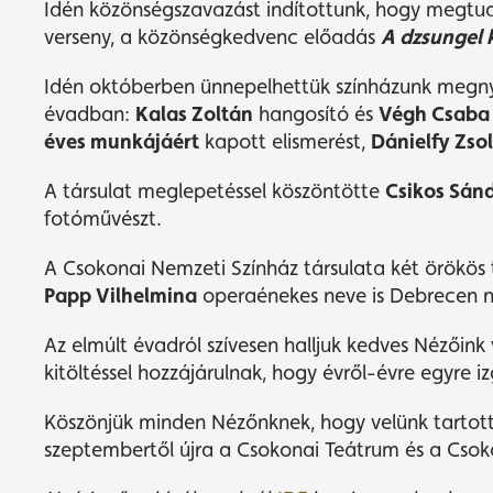
Idén közönségszavazást indítottunk, hogy megtudj
verseny, a közönségkedvenc előadás
A dzsungel
Idén októberben ünnepelhettük színházunk megnyit
évadban:
Kalas Zoltán
hangosító és
Végh Csaba
éves munkájáért
kapott elismerést,
Dánielfy Zsol
A társulat meglepetéssel köszöntötte
Csikos Sán
fotóművészt.
A Csokonai Nemzeti Színház társulata két örökös
Papp Vilhelmina
operaénekes neve is Debrecen na
Az elmúlt évadról szívesen halljuk kedves Nézőink
kitöltéssel hozzájárulnak, hogy évről-évre egyre
Köszönjük minden Nézőnknek, hogy velünk tartot
szeptembertől újra a Csokonai Teátrum és a Csok