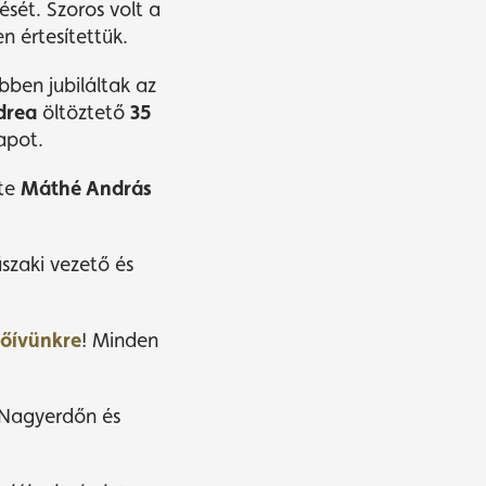
sét. Szoros volt a
n értesítettük.
ben jubiláltak az
drea
öltöztető
35
apot.
lte
Máthé András
zaki vezető és
dőívünkre
! Minden
 Nagyerdőn és