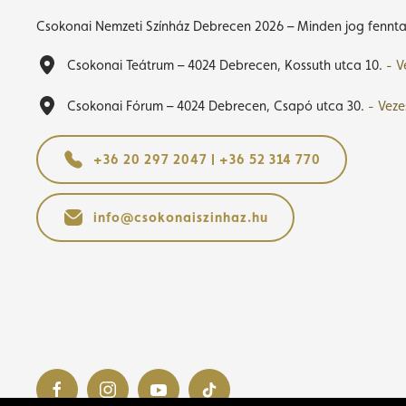
Csokonai Nemzeti Színház Debrecen 2026 – Minden jog fennta
Csokonai Teátrum – 4024 Debrecen, Kossuth utca 10.
- V
Csokonai Fórum – 4024 Debrecen, Csapó utca 30.
- Veze
+36 20 297 2047 | +36 52 314 770
info@csokonaiszinhaz.hu