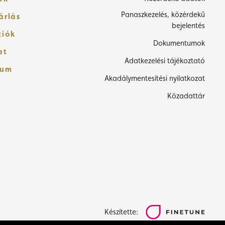
Panaszkezelés, közérdekű
árlás
bejelentés
ciók
Dokumentumok
at
Adatkezelési tájékoztató
zum
Akadálymentesítési nyilatkozat
Közadattár
Készítette: