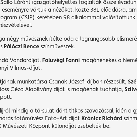
alló Lóránt igazgatóhelyettes foglalták össze évadunk 
i eseményre vártuk a nézőket, közte 381 előadásra, am
 Program (CSIP) keretében 98 alkalommal valósítottunk 
észvételével.
ga négy művésznek ítélte oda a legrangosabb elismerés
s
Pálóczi Bence
színművészek.
ndő Vándordíjat,
Faluvégi Fanni
magánénekes a Nemény
yi Vilmos-díjat.
tjának munkatársa Csanak József-díjban részesült,
Szé
doss Géza Alapítvány díját is magáénak tudhatja,
Szil
apott.
ról mindig a társulat dönt titkos szavazással, idén a 
ndrás fotóművész Foto-Art díját
Kránicz Richárd
színm
Művészeti Központ különdíját zsebelték be.