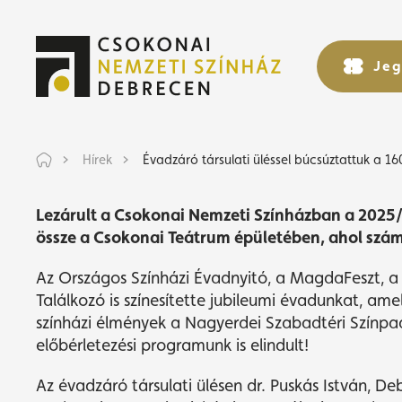
Évadzáró 
Jeg
Jeg
Hírek
Évadzáró társulati üléssel búcsúztattuk a 16
Lezárult a Csokonai Nemzeti Színházban a 2025/
össze a Csokonai Teátrum épületében, ahol szá
Az Országos Színházi Évadnyitó, a MagdaFeszt, a 
Találkozó is színesítette jubileumi évadunkat, am
színházi élmények a Nagyerdei Szabadtéri Színp
előbérletezési programunk is elindult!
Az évadzáró társulati ülésen dr. Puskás István, Deb