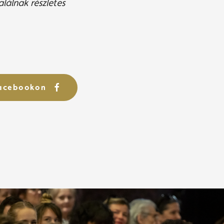
alálnak részletes
Facebookon