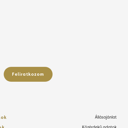
Feliratkozom
lok
Állásajánlat
ok
Közérdekű adatok