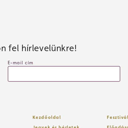
 fel hírlevelünkre!
E-mail cím
Kezdőoldal
Fesztivá
Jegyek és bérletek
Előadás