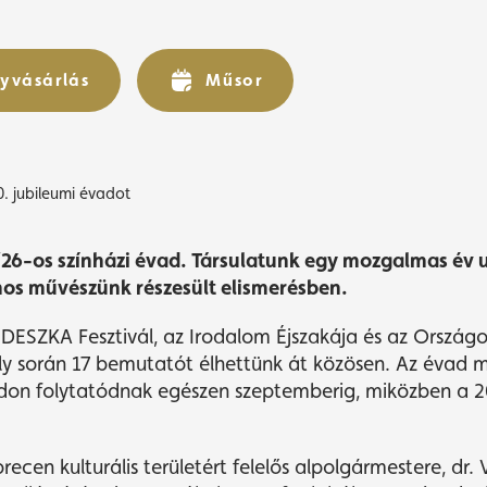
társulati üléssel búcs
160. jubileumi évadot
yvásárlás
yvásárlás
Műsor
Műsor
0. jubileumi évadot
26-os színházi évad. Társulatunk egy mozgalmas év 
mos művészünk részesült elismerésben.
DESZKA Fesztivál, az Irodalom Éjszakája és az Országo
ely során 17 bemutatót élhettünk át közösen. Az évad mo
adon folytatódnak egészen szeptemberig, miközben a 
recen kulturális területért felelős alpolgármestere, dr.