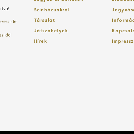
rtva!
Színházunkról
Jegyvás
Társulat
Informá
ezess ide!
Játszóhelyek
Kapcsol
ss ide!
Hírek
Impress