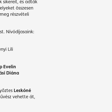
sikereit, és adták
elyeket összesen
meg részvételi
t. Nívódíjasaink:
i Lili
p Evelin
vási Diána
győztes
Leskóné
űvész vehette át,