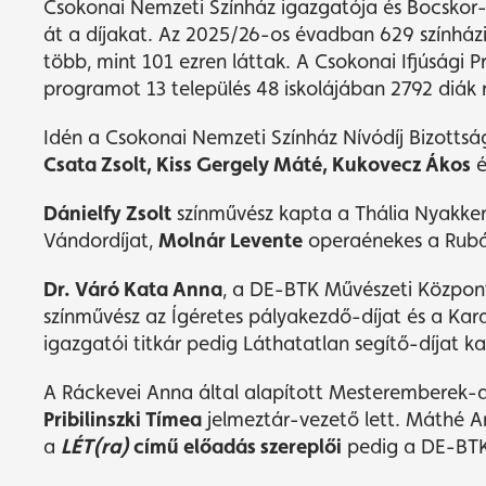
Csokonai Nemzeti Színház igazgatója és Bocskor-S
át a díjakat. Az 2025/26-os évadban 629 színház
több, mint 101 ezren láttak. A Csokonai Ifjúsági
programot 13 település 48 iskolájában 2792 diák r
Idén a Csokonai Nemzeti Színház Nívódíj Bizottsá
Csata Zsolt, Kiss Gergely Máté, Kukovecz Ákos
é
Dánielfy Zsolt
színművész kapta a Thália Nyakke
Vándordíjat,
Molnár Levente
operaénekes a Rubán
Dr. Váró Kata Anna
, a DE-BTK Művészeti Közpon
színművész az Ígéretes pályakezdő-díjat és a Kar
igazgatói titkár pedig Láthatatlan segítő-díjat k
A Ráckevei Anna által alapított Mesteremberek-díj
Pribilinszki Tímea
jelmeztár-vezető lett. Máthé A
a
LÉT(ra)
című előadás szereplői
pedig a DE-BTK 