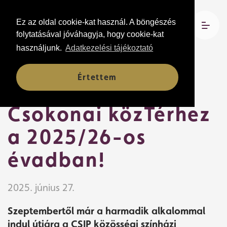
Ez az oldal cookie-kat használ. A böngészés
folytatásával jóváhagyja, hogy cookie-kat
használjunk.
Adatkezelési tájékoztató
Hírek
Értettem
Csatlakozz a
Csokonai közTérhez
a 2025/26-os
évadban!
2025. június 27.
Szeptembertől már a harmadik alkalommal
indul útjára a CSIP közösségi színházi