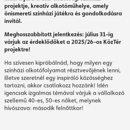
projektje, kreatív alkotóműhelye, amely
önismereti színházi játékra és gondolkodásra
invitál.
Meghosszabbított jelentkezés: július 31-ig
várjuk az érdeklődőket a 2025/26-os KözTér
projektre!
Ha szívesen kipróbálnád, hogy milyen egy
színházi alkotófolyamat résztvevőjének lenni,
illetve szeretnél egy inspiráló közösséghez
tartozni, akkor csatlakozz hozzánk! Idén
igencsak izgalmas témával várjuk a vállalkozó
szellemű 40-es, 50-es nőket, melynek
hívószava: második felnőttkor!