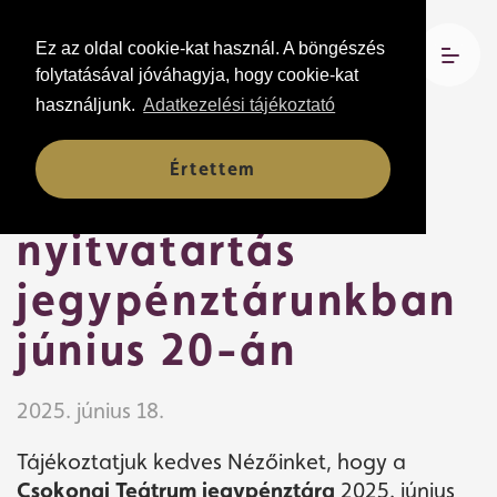
Ez az oldal cookie-kat használ. A böngészés
folytatásával jóváhagyja, hogy cookie-kat
használjunk.
Adatkezelési tájékoztató
Hírek
Értettem
Módosult
nyitvatartás
jegypénztárunkban
június 20-án
2025. június 18.
Tájékoztatjuk kedves Nézőinket, hogy a
Csokonai Teátrum jegypénztára
2025. június