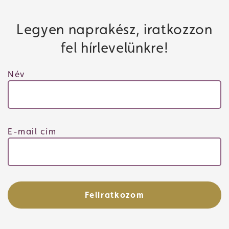
Jegyvásárlás
Legyen naprakész, iratkozzon
fel hírlevelünkre!
Műsor
Név
E-mail cím
Feliratkozom