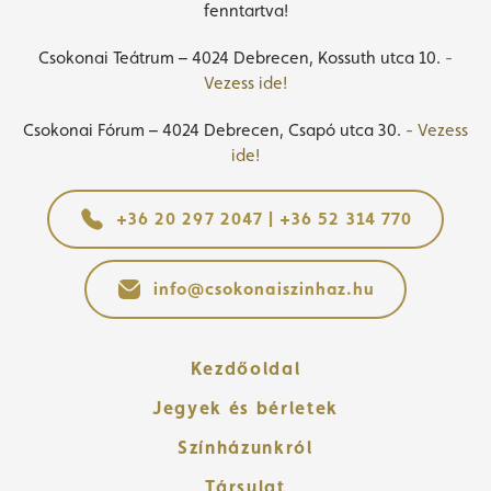
fenntartva!
Csokonai Teátrum – 4024 Debrecen, Kossuth utca 10.
-
Vezess ide!
Csokonai Fórum – 4024 Debrecen, Csapó utca 30.
- Vezess
ide!
+36 20 297 2047 | +36 52 314 770
info@csokonaiszinhaz.hu
Kezdőoldal
Jegyek és bérletek
Színházunkról
Társulat