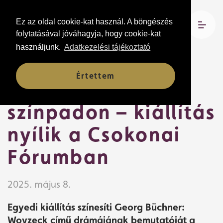
Ez az oldal cookie-kat használ. A böngészés
folytatásával jóváhagyja, hogy cookie-kat
használjunk.
Adatkezelési tájékoztató
Hírek
Értettem
Büchner a magyar
színpadon – kiállítás
nyílik a Csokonai
Fórumban
2025. május 8.
Egyedi kiállítás színesíti Georg Büchner:
Woyzeck című drámájának bemutatóját a