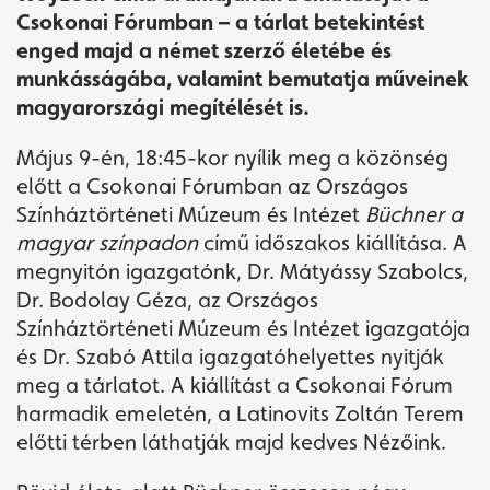
Csokonai Fórumban – a tárlat betekintést
enged majd a német szerző életébe és
munkásságába, valamint bemutatja műveinek
magyarországi megítélését is.
Május 9-én, 18:45-kor nyílik meg a közönség
előtt a Csokonai Fórumban az Országos
Színháztörténeti Múzeum és Intézet
Büchner a
magyar színpadon
című időszakos kiállítása. A
megnyitón igazgatónk, Dr. Mátyássy Szabolcs,
Dr. Bodolay Géza, az Országos
Színháztörténeti Múzeum és Intézet igazgatója
és Dr. Szabó Attila igazgatóhelyettes nyitják
meg a tárlatot. A kiállítást a Csokonai Fórum
harmadik emeletén, a Latinovits Zoltán Terem
előtti térben láthatják majd kedves Nézőink.