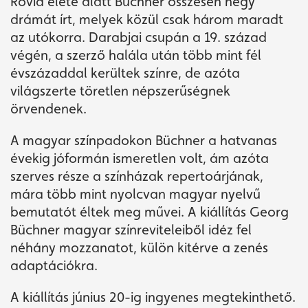
Rövid élete alatt Büchner összesen négy
drámát írt, melyek közül csak három maradt
az utókorra. Darabjai csupán a 19. század
végén, a szerző halála után több mint fél
évszázaddal kerültek színre, de azóta
világszerte töretlen népszerűségnek
örvendenek.
A magyar színpadokon Büchner a hatvanas
évekig jóformán ismeretlen volt, ám azóta
szerves része a színházak repertoárjának,
mára több mint nyolcvan magyar nyelvű
bemutatót éltek meg művei. A kiállítás Georg
Büchner magyar színreviteleiből idéz fel
néhány mozzanatot, külön kitérve a zenés
adaptációkra.
A kiállítás június 20-ig ingyenes megtekinthető.