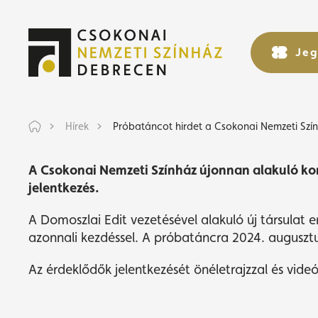
Próbatán
Jeg
Jeg
Hírek
Próbatáncot hirdet a Csokonai Nemzeti Szín
A Csokonai Nemzeti Színház újonnan alakuló ko
jelentkezés.
A Domoszlai Edit vezetésével alakuló új társulat e
azonnali kezdéssel. A próbatáncra 2024. augusztu
Az érdeklődők jelentkezését önéletrajzzal és vid