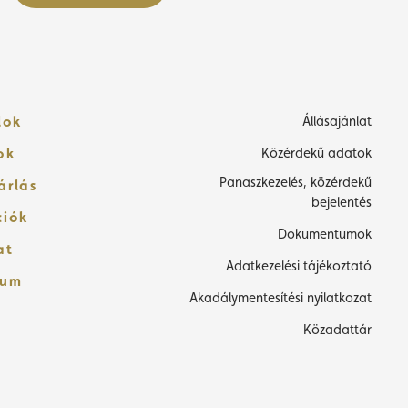
lok
Állásajánlat
ok
Közérdekű adatok
Panaszkezelés, közérdekű
árlás
bejelentés
ciók
Dokumentumok
at
Adatkezelési tájékoztató
zum
Akadálymentesítési nyilatkozat
Közadattár