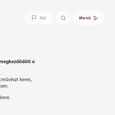
i Nemzeti
HU
Menü
r megkezdődött a
ncművészt keres,
ben.
ímre.