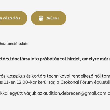
cot hirdet a Csokona
Színház tánctársulata
yvásárlás
yvásárlás
Műsor
Műsor
ház tánctársulata
rtárs tánctársulata próbatáncot hirdet, amelyre má
rős klasszikus és kortárs technikával rendelkező női tá
s 11-én 12:00-kor kerül sor, a Csokonai Fórum épületé
eókkal együtt várjuk az audition.debrecen@gmail.com c