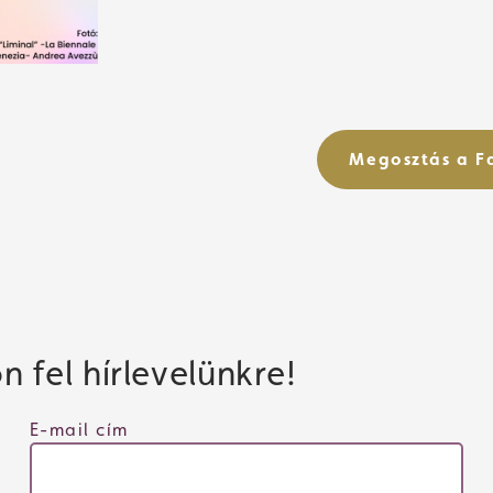
Megosztás a 
 fel hírlevelünkre!
E-mail cím