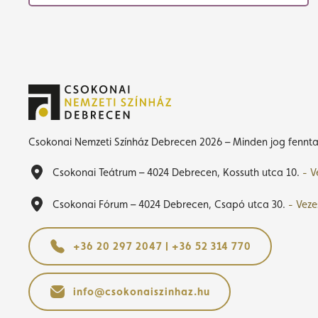
Csokonai Nemzeti Színház Debrecen 2026 – Minden jog fennta
Csokonai Teátrum – 4024 Debrecen, Kossuth utca 10.
- V
Csokonai Fórum – 4024 Debrecen, Csapó utca 30.
- Veze
+36 20 297 2047 | +36 52 314 770
info@csokonaiszinhaz.hu