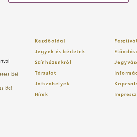
Kezdőoldal
Fesztivá
Jegyek és bérletek
Előadás
rtva!
Színházunkról
Jegyvás
Társulat
Informá
ezess ide!
Játszóhelyek
Kapcsol
ss ide!
Hírek
Impress