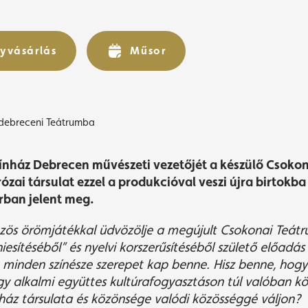
örömjátékkal tér haz
a debreceni Teátrumb
yvásárlás
yvásárlás
Műsor
Műsor
 debreceni Teátrumba
zínház Debrecen művészeti vezetőjét a készülő Csoko
zai társulat ezzel a produkcióval veszi újra birtokba
rban jelent meg.
z
ö
s
ö
r
ö
mját
é
kkal üdv
ö
z
ö
lje a megújult Csokonai Teát
iesít
é
s
é
ből” és nyelvi korszerűsít
é
s
é
ből születő előadás 
t minden szín
é
sze szerepet kap benne. Hisz benne, hog
y alkalmi együttes kultúrafogyasztá
son t
úl val
ó
ban k
ö
nház társulata
é
s k
ö
z
ö
ns
é
ge val
ó
di k
ö
z
ö
ss
é
gg
é
váljon?