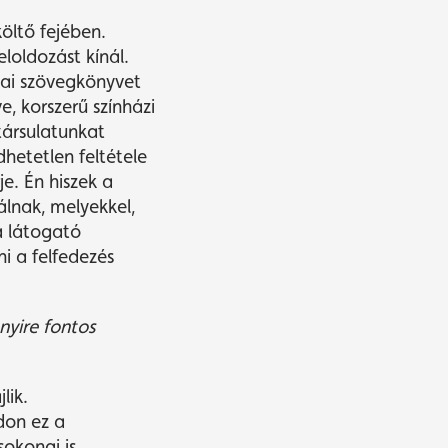
öltő fejében.
loldozást kínál.
mai szövegkönyvet
e, korszerű színházi
társulatunkat
hetetlen feltétele
e. Én hiszek a
álnak, melyekkel,
a látogató
i a felfedezés
yire fontos
lik.
don ez a
okonai is,