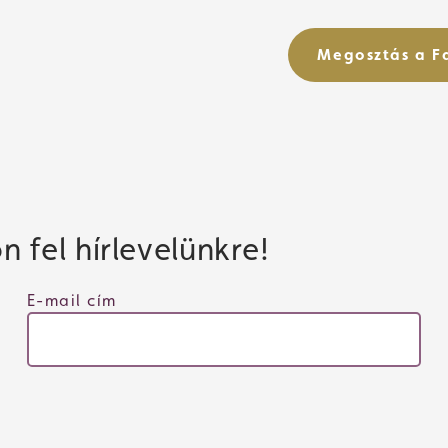
Megosztás a 
 fel hírlevelünkre!
E-mail cím