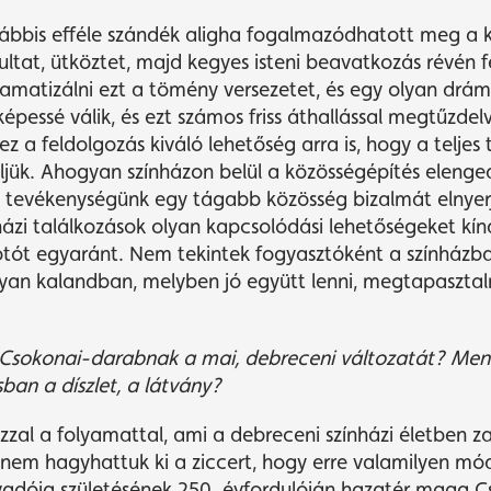
lábbis efféle szándék aligha fogalmazódhatott meg a k
ultat, ütköztet, majd kegyes isteni beavatkozás révén fe
matizálni ezt a tömény versezetet, és egy olyan drá
pessé válik, és ezt számos friss áthallással megtűzdelv
a feldolgozás kiváló lehetőség arra is, hogy a teljes 
ljük. Ahogyan színházon belül a közösségépítés elenged
gy tevékenységünk egy tágabb közösség bizalmát elnyerj
házi találkozások olyan kapcsolódási lehetőségeket kín
lkotót egyaránt. Nem tekintek fogyasztóként a színházb
yan kalandban, melyben jó együtt lenni, megtapasztaln
 Csokonai-darabnak a mai, debreceni változatát? Menn
ban a díszlet, a látvá
ny?
zal a folyamattal, ami a debreceni színházi életben zaj
, nem hagyhattuk ki a ziccert, hogy erre valamilyen mó
évadója születésének 250. évfordulóján hazatér maga Cs