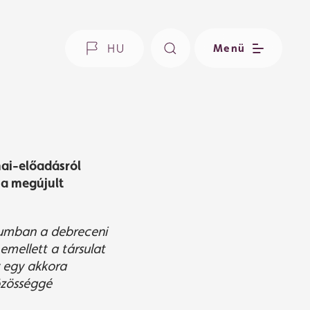
a Csokonai
HU
Menü
a
nai-előadásról
 a megújult
rumban a debreceni
emellett a társulat
y egy akkora
z
ö
ss
é
gg
é