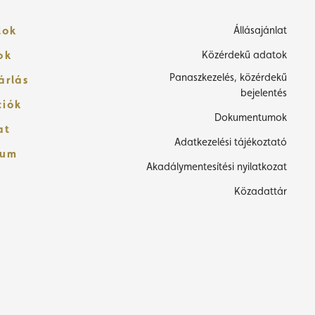
lok
Állásajánlat
ok
Közérdekű adatok
Panaszkezelés, közérdekű
árlás
bejelentés
ciók
Dokumentumok
at
Adatkezelési tájékoztató
zum
Akadálymentesítési nyilatkozat
Közadattár