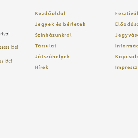
Kezdőoldal
Fesztivá
Jegyek és bérletek
Előadás
rtva!
Színházunkról
Jegyvás
Társulat
Informá
ezess ide!
Játszóhelyek
Kapcsol
ss ide!
Hírek
Impress