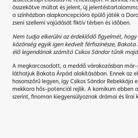
összekötve múltat és jelent, új jelentéstartalomm
a színházban alapkoncepcióra épülő játék a Dorot
zseni szellemi vajúdását fiktív térben és időben.
Nem tudja elkerülni az
é
rdeklődő figyelm
é
t, hogy
k
ö
z
ö
ns
é
g egyik igen kedvelt f
é
rfiszín
é
sze, Bakota 
é
lő
legend
ának számító Csikos Sándor tűnik majd 
A megkarcosodott, a meddő várakozásban már-már
láthatjuk Bakota Árpád alakításában. Ennek az e
hasonszőrű legyen, így Csikos Sándor Rebekkája eg
mekkora hős-potenciál rejlik. A komikum ebben a
szerint, finoman kiegyensúlyoznak drámai és lírai