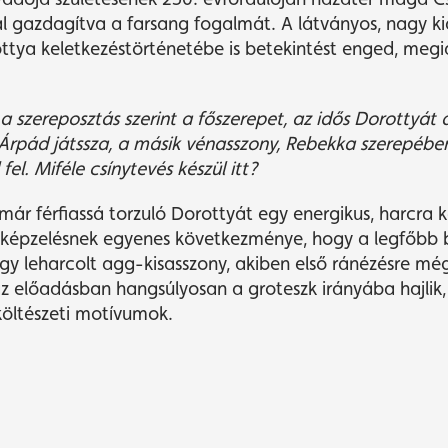
al gazdagítva a farsang fogalmát. A látványos, nagy kiá
tya keletkezéstörténetébe is betekintést enged, megid
 a szereposztás szerint a főszerepet, az idő
s Dorotty
át 
Árpád játssza, a másik v
é
nasszony, Rebekka szerep
é
be
fel. Mif
é
le csínytev
é
s k
é
szü
l itt?
 férfiassá torzuló Dorottyát egy energikus, harcra
lképzelésnek egyenes következménye, hogy a legfőbb b
y leharcolt agg-kisasszony, akiben első ránézésre még
z előadásban hangsúlyosan a groteszk irányába hajlik,
 költészeti motívumok.