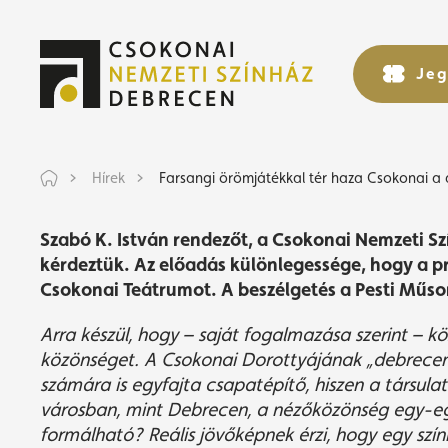
Farsangi 
Jeg
Jeg
Hírek
Farsangi örömjátékkal tér haza Csokonai a
Szabó K. István rendezőt, a Csokonai Nemzeti S
kérdeztük. Az előadás különlegessége, hogy a pró
Csokonai Teátrumot. A beszélgetés a Pesti Műso
Arra k
é
szül, hogy – saját fogalmazása szerint – k
ö
k
ö
z
ö
ns
é
get. A Csokonai Dorottyájának „debrecen
számára is egyfajta csapat
é
pítő, hiszen a társula
városban, mint Debrecen, a n
é
zők
ö
z
ö
ns
é
g egy-eg
form
álhat
ó
? Re
ális j
ö
vők
é
pnek
é
rzi, hogy egy szí