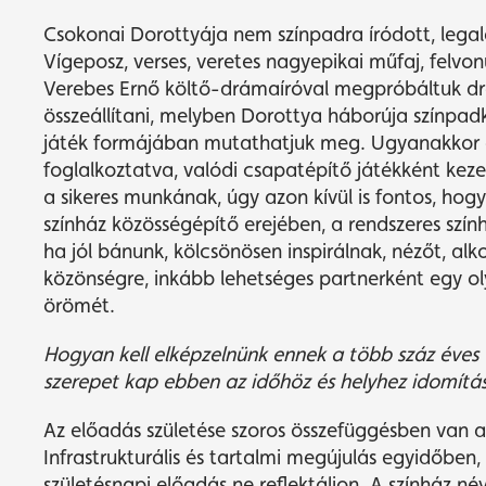
Csokonai Dorottyája nem színpadra íródott, lega
Vígeposz, verses, veretes nagyepikai műfaj, felvon
Verebes Ernő költő-drámaíróval megpróbáltuk dra
összeállítani, melyben Dorottya háborúja színpadké
játék formájában mutathatjuk meg. Ugyanakkor ez 
foglalkoztatva, valódi csapatépítő játékként keze
a sikeres munkának, úgy azon kívül is fontos, ho
színház közösségépítő erejében, a rendszeres szín
ha jól bánunk, kölcsönösen inspirálnak, nézőt, a
közönségre, inkább lehetséges partnerként egy ol
örömét.
Hogyan kell elk
é
pzelnünk ennek a t
ö
bb száz
é
ves
szerepet kap ebben az időh
ö
z
é
s helyhez idomítás
Az előadás születése szoros összefüggésben van az
Infrastrukturális és tartalmi megújulás egyidőben
születésnapi előadás ne reflektáljon. A színház n