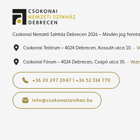
Csokonai Nemzeti Színház Debrecen 2026 – Minden jog fennta
Csokonai Teátrum – 4024 Debrecen, Kossuth utca 10.
- V
Csokonai Fórum – 4024 Debrecen, Csapó utca 30.
- Veze
+36 20 297 2047 | +36 52 314 770
info@csokonaiszinhaz.hu