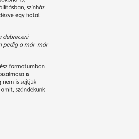
llításban, színház
ézve egy fiatal
a debreceni
n pedig a má
r-m
ár
 kész formátumban
izalmasa is
 nem is sejtjük
 amit, szándékunk