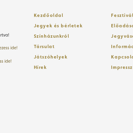
Kezdőoldal
Fesztivá
Jegyek és bérletek
Előadás
rtva!
Színházunkról
Jegyvás
Társulat
Informá
ezess ide!
Játszóhelyek
Kapcsol
ss ide!
Hírek
Impress