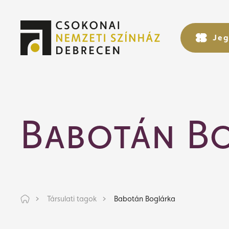
Jeg
Jeg
Babotán B
Társulati tagok
Babotán Boglárka