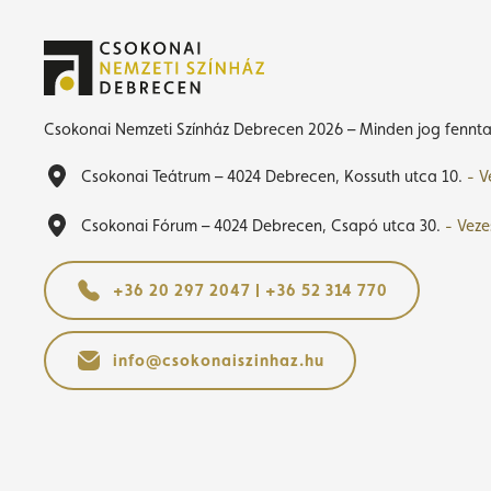
Csokonai Nemzeti Színház Debrecen 2026 – Minden jog fennta
Csokonai Teátrum – 4024 Debrecen, Kossuth utca 10.
- V
Csokonai Fórum – 4024 Debrecen, Csapó utca 30.
- Veze
+36 20 297 2047 | +36 52 314 770
info@csokonaiszinhaz.hu