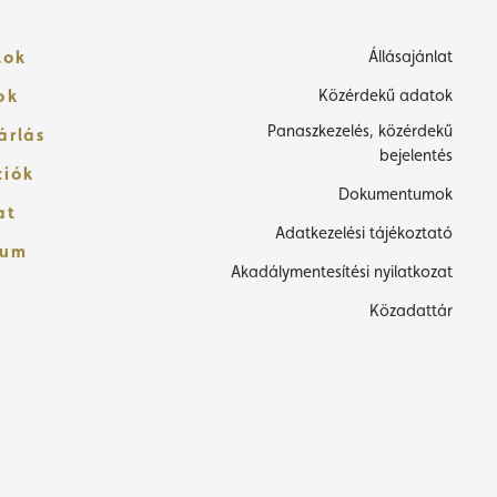
lok
Állásajánlat
ok
Közérdekű adatok
Panaszkezelés, közérdekű
árlás
bejelentés
ciók
Dokumentumok
at
Adatkezelési tájékoztató
zum
Akadálymentesítési nyilatkozat
Közadattár