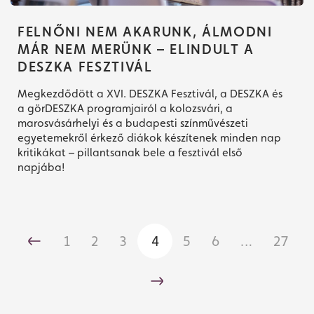
FELNŐNI NEM AKARUNK, ÁLMODNI
MÁR NEM MERÜNK – ELINDULT A
DESZKA FESZTIVÁL
Megkezdődött a XVI. DESZKA Fesztivál, a DESZKA és
a görDESZKA programjairól a kolozsvári, a
marosvásárhelyi és a budapesti színművészeti
egyetemekről érkező diákok készítenek minden nap
kritikákat – pillantsanak bele a fesztivál első
napjába!
1
2
3
4
5
6
…
27