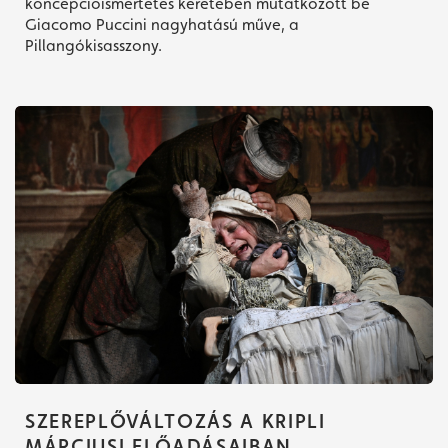
koncepcióismertetés keretében mutatkozott be
Giacomo Puccini nagyhatású műve, a
Pillangókisasszony.
SZEREPLŐVÁLTOZÁS A KRIPLI
MÁRCIUSI ELŐADÁSAIBAN