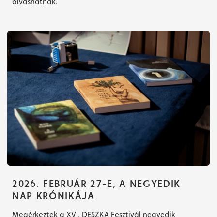
olvashatnak.
2026. FEBRUÁR 27-E, A NEGYEDIK
NAP KRÓNIKÁJA
Megérkeztek a XVI. DESZKA Fesztivál negyedik