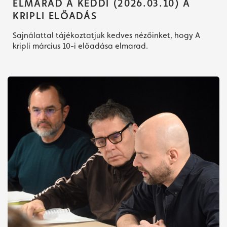
ELMARAD A KEDDI (2026.03.10) A
KRIPLI ELŐADÁS
Sajnálattal tájékoztatjuk kedves nézőinket, hogy A
kripli március 10-i előadása elmarad.