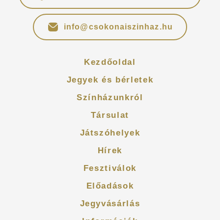
info@csokonaiszinhaz.hu
Kezdőoldal
Jegyek és bérletek
Színházunkról
Társulat
Játszóhelyek
Hírek
Fesztiválok
Előadások
Jegyvásárlás