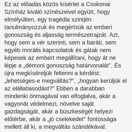
Ez az előadás közös kísérlet a Csokonai
Színház kiváló színészeivel együtt, hogy
elmélyülten, egy tragédia szintjén
tanulmányozzuk és megértsük az emberi
gonoszság és aljasság természetrajzát. Azt,
hogy sem a vér szerinti, sem a baráti, sem
egyéb morális kapcsolatok és gátak nem
képesek az embert megállítani, hogy át ne
lépje a „démoni gonoszság határvonalát”. És
újra megkíséreljük feltenni a kérdést:
„lehetséges-e megváltás?”, „hogyan kerüljük el
az elállatiasodást?” Ebben a darabban
mindenki önmagával van elfoglalva, akár a
vagyonát védelmezi, növelve saját
gazdagságát, akár a büszkeségét helyezi
előtérbe, akár a „jó cselekedet” fontossága
mellett áll ki, a megváltás szándékával.