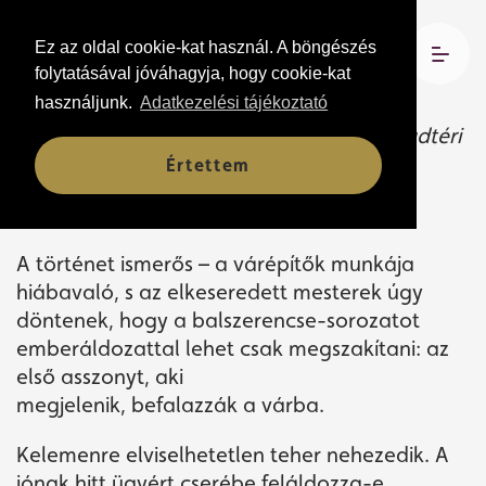
Ez az oldal cookie-kat használ. A böngészés
Szabadtéri bemutató:
2016. június 16.
folytatásával jóváhagyja, hogy cookie-kat
Bemutató előadás:
2016. szeptember 16.
használjunk.
Adatkezelési tájékoztató
a Csokonai Színház és a Nagyerdei Szabadtéri
Színpad közös produkciója
Értettem
“…Amit estig raktak, leomlott reggelre…”
A történet ismerős – a várépítők munkája
hiábavaló, s az elkeseredett mesterek úgy
döntenek, hogy a balszerencse-sorozatot
emberáldozattal lehet csak megszakítani: az
első asszonyt, aki
megjelenik, befalazzák a várba.
Kelemenre elviselhetetlen teher nehezedik. A
jónak hitt ügyért cserébe feláldozza-e