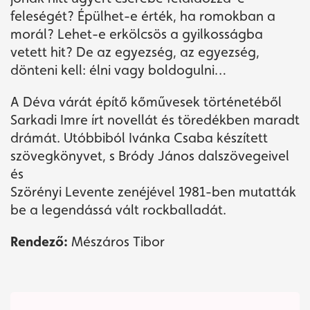
feleségét? Épülhet-e érték, ha romokban a
morál? Lehet-e erkölcsös a gyilkosságba
vetett hit? De az egyezség, az egyezség,
dönteni kell: élni vagy boldogulni…
A Déva várát építő kőművesek történetéből
Sarkadi Imre írt novellát és töredékben maradt
drámát. Utóbbiból Ivánka Csaba készített
szövegkönyvet, s Bródy János dalszövegeivel
és
Szörényi Levente zenéjével 1981-ben mutatták
be a legendássá vált rockballadát.
Rendező:
Mészáros Tibor