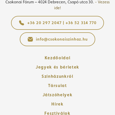
Csokonai Fórum – 4024 Debrecen, Csapó utca 30.
- Vezess
ide!
+36 20 297 2047 | +36 52 314 770
info@csokonaiszinhaz.hu
Kezdőoldal
Jegyek és bérletek
Színházunkról
Társulat
Játszóhelyek
Hírek
Fesztiválok