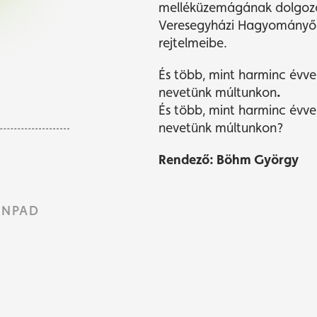
melléküzemágának dolgozói
Veresegyházi Hagyományőrző
rejtelmeibe.
És több, mint harminc évve
nevetünk múltunkon
.
És több, mint harminc évve
nevetünk múltunkon
?
Rendező: Böhm György
ÍNPAD