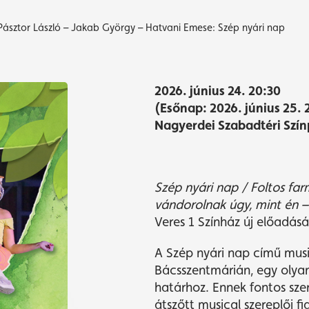
sztor László – Jakab György – Hatvani Emese: Szép nyári nap
yvásárlás
yvásárlás
Műsor
Műsor
2026. június 24. 20:30
(Esőnap: 2026. június 25. 
Nagyerdei Szabadtéri Szí
Szép nyári nap / Foltos fa
vándorolnak úgy, mint én 
Veres 1 Színház új előadás
A Szép nyári nap című musi
Bácsszentmárián, egy olyan
határhoz. Ennek fontos sze
átszőtt musical szereplői fi