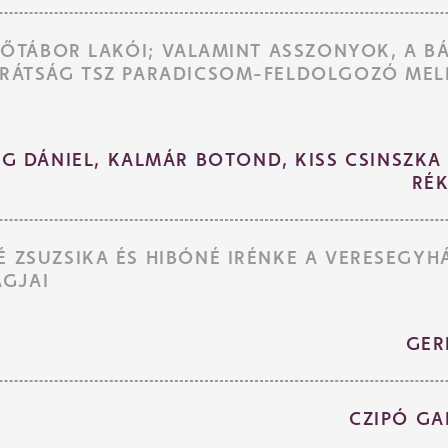
ÍTŐTÁBOR LAKÓI; VALAMINT ASSZONYOK, A B
ARÁTSÁG TSZ PARADICSOM-FELDOLGOZÓ ME
ZEG DÁNIEL, KALMÁR BOTOND, KISS CSINSZK
RÉK
 ZSUZSIKA ÉS HIBÓNÉ IRÉNKE A VERESEGYH
GJAI
GER
CZIPÓ GA