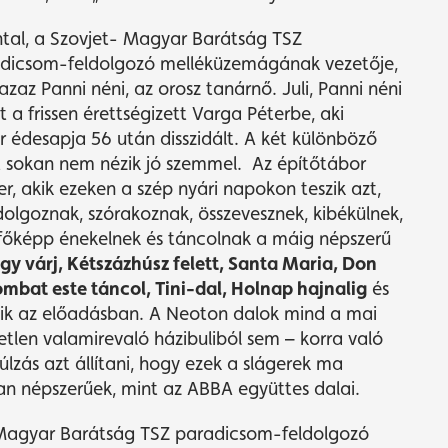
tal, a Szovjet- Magyar Barátság TSZ
adicsom-feldolgozó melléküzemágának vezetője,
zaz Panni néni, az orosz tanárnő. Juli, Panni néni
t a frissen érettségizett Varga Péterbe, aki
r édesapja 56 után disszidált. A két különböző
ét sokan nem nézik jó szemmel. Az építőtábor
ser, akik ezeken a szép nyári napokon teszik azt,
dolgoznak, szórakoznak, összevesznek, kibékülnek,
gfőképp énekelnek és táncolnak a máig népszerű
ogy várj,
Kétszázhúsz felett, Santa Maria, Don
mbat este táncol, Tini-dal, Holnap hajnalig
és
zik az előadásban.
A Neoton dalok mind a mai
len valamirevaló házibuliból sem – korra való
úlzás azt állítani, hogy ezek a slágerek ma
 népszerűek, mint az ABBA együttes dalai.
-Magyar Barátság TSZ paradicsom-feldolgozó