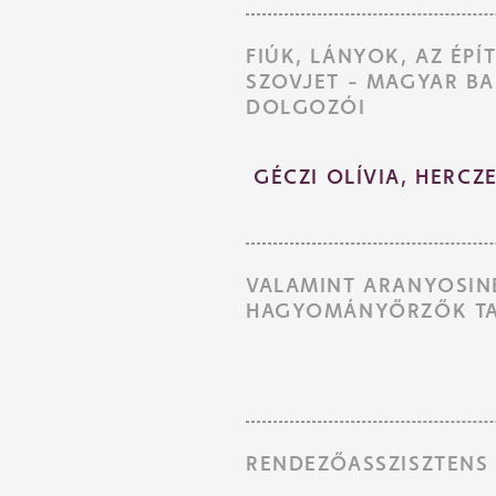
FIÚK, LÁNYOK, AZ ÉP
SZOVJET - MAGYAR B
DOLGOZÓI
GÉCZI OLÍVIA, HERC
VALAMINT ARANYOSINÉ
HAGYOMÁNYŐRZŐK TA
RENDEZŐASSZISZTENS