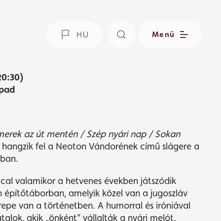
HU
Menü
20:30)
npad
rmerek az út mentén / Szép nyári nap / Sokan
–
hangzik fel a Neoton Vándorének című slágere a
ában.
cal valamikor a hetvenes években játszódik
 építőtáborban, amelyik közel van a jugoszláv
repe van a történetben. A humorral és iróniával
atalok, akik „önként” vállalták a nyári melót.