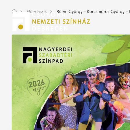
Előadások
Böhm György – Korcsmáros György – Pá
Jeg
Jeg