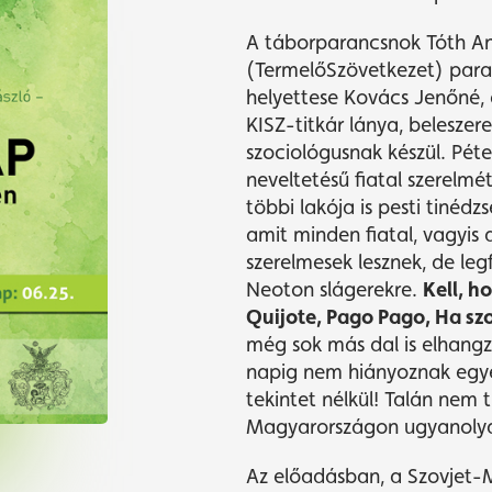
A táborparancsnok Tóth An
(TermelőSzövetkezet) par
helyettese Kovács Jenőné, a
KISZ-titkár lánya, beleszere
szociológusnak készül. Péte
neveltetésű fiatal szerelm
többi lakója is pesti tinédz
amit minden fiatal, vagyis 
szerelmesek lesznek, de le
Neoton slágerekre.
Kell, h
Quijote, Pago Pago, Ha szo
még sok más dal is elhang
napig nem hiányoznak egyet
tekintet nélkül! Talán nem t
Magyarországon ugyanolyan
Az előadásban, a Szovjet