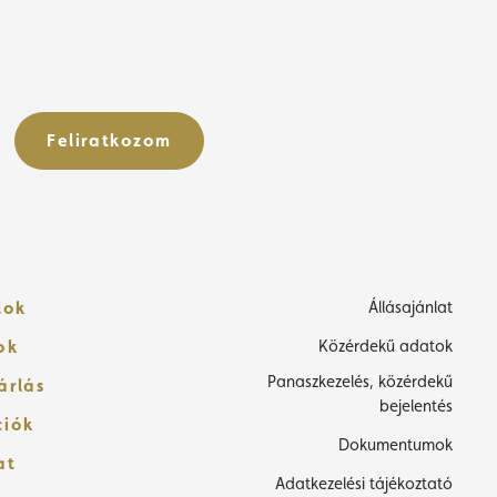
Feliratkozom
lok
Állásajánlat
ok
Közérdekű adatok
Panaszkezelés, közérdekű
árlás
bejelentés
ciók
Dokumentumok
at
Adatkezelési tájékoztató