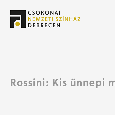
Jeg
Jeg
Rossini: Kis ünnepi 