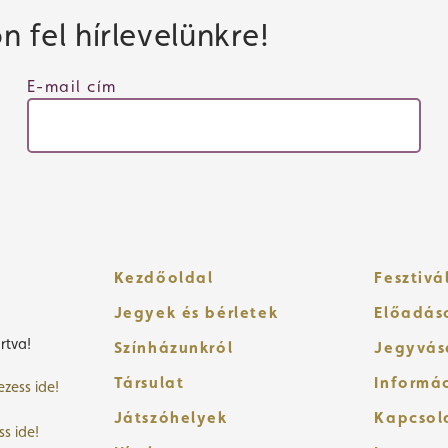
 fel hírlevelünkre!
E-mail cím
Kezdőoldal
Fesztivá
Jegyek és bérletek
Előadás
rtva!
Színházunkról
Jegyvás
Társulat
Informá
ezess ide!
Játszóhelyek
Kapcsol
ss ide!