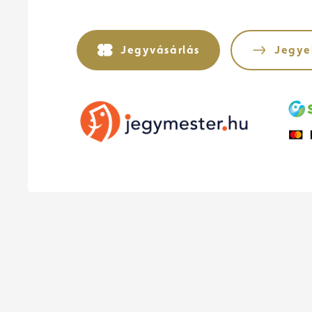
Jegyvásárlás
Jegye