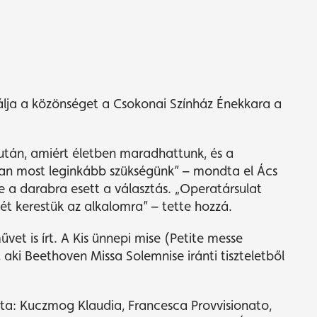
tálja a közönséget a Csokonai Színház Énekkara a
után, amiért életben maradhattunk, és a
 van most leginkább szükségünk” – mondta el Ács
e a darabra esett a választás. „Operatársulat
 kerestük az alkalomra” – tette hozzá.
vet is írt. A Kis ünnepi mise (Petite messe
i, aki Beethoven Missa Solemnise iránti tiszteletből
sta: Kuczmog Klaudia, Francesca Provvisionato,