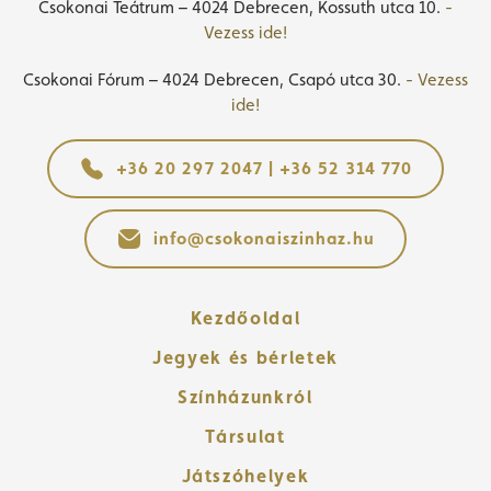
Csokonai Teátrum – 4024 Debrecen, Kossuth utca 10.
-
Vezess ide!
Csokonai Fórum – 4024 Debrecen, Csapó utca 30.
- Vezess
ide!
+36 20 297 2047 | +36 52 314 770
info@csokonaiszinhaz.hu
Kezdőoldal
Jegyek és bérletek
Színházunkról
Társulat
Játszóhelyek