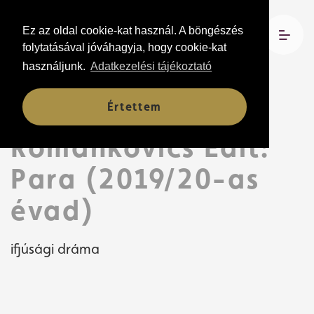
Ez az oldal cookie-kat használ. A böngészés
folytatásával jóváhagyja, hogy cookie-kat
használjunk.
Adatkezelési tájékoztató
Előadások
Értettem
Romankovics Edit:
Para (2019/20-as
évad)
ifjúsági dráma