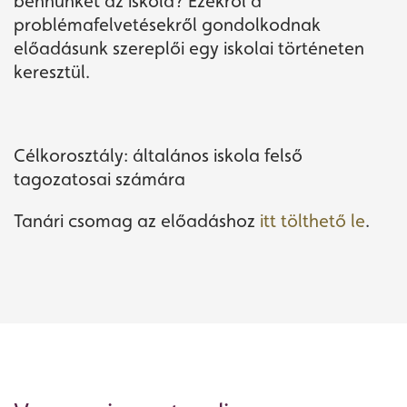
bennünket az iskola? Ezekről a
problémafelvetésekről gondolkodnak
előadásunk szereplői egy iskolai történeten
keresztül.
Célkorosztály: általános iskola felső
tagozatosai számára
Tanári csomag az előadáshoz
itt tölthető le
.