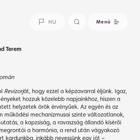
HU
Menü
ád Terem
yomán
ol
Revizorj
át, hogy ezzel a képzavarral éljünk. Igaz,
lményeket hozzuk közelebb napjainkhoz, hiszen a
mtett helyzetek örök érvényűek. Az egyén és az
om működési mechanizmusai szinte változatlanok,
utatás, a kapzsiság, a ravaszság állandó kísérői
megrontói a harmónia, a rend után vágyakozó
rt kardunkba, inkább nevessünk egy jót –