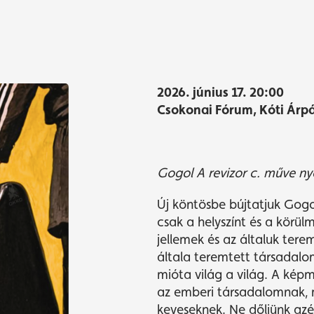
yvásárlás
yvásárlás
Műsor
Műsor
2026. június 17. 20:00
Csokonai Fórum, Kóti Árp
Gogol
A revizor
c. műve n
Új köntösbe bújtatjuk Gog
csak a helyszínt és a körü
jellemek és az általuk tere
általa teremtett társadal
mióta világ a világ. A képm
az emberi társadalomnak, 
keveseknek. Ne dőljünk azé