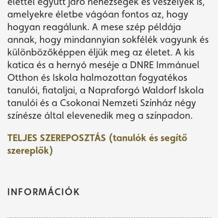
élettel együtt járó nehézségek és veszélyek is,
amelyekre életbe vágóan fontos az, hogy
hogyan reagálunk. A mese szép példája
annak, hogy mindannyian sokfélék vagyunk és
különbözőképpen éljük meg az életet. A kis
katica és a hernyó meséje a DNRE Immánuel
Otthon és Iskola halmozottan fogyatékos
tanulói, fiataljai, a Napraforgó Waldorf Iskola
tanulói és a Csokonai Nemzeti Színház négy
színésze által elevenedik meg a színpadon.
TELJES SZEREPOSZTÁS (tanulók és segítő
szereplők)
INFORMÁCIÓK