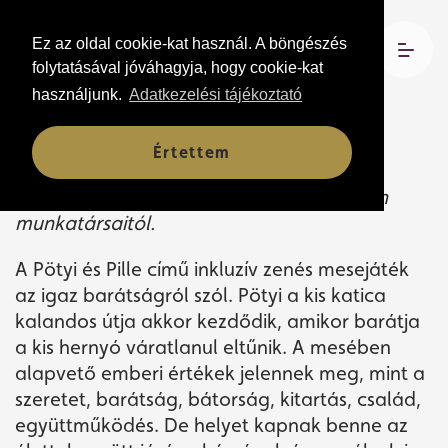
Ez az oldal cookie-kat használ. A böngészés
2026. június 3. 10:00
folytatásával jóváhagyja, hogy cookie-kat
2026. június 4. 10:00
használjunk.
Adatkezelési tájékoztató
Csokonai Fórum, Latinovits Zoltán Terem
Értettem
Jegyek igényelhetők az Immánuel Otthon
munkatársaitól.
A Pötyi és Pille című inkluzív zenés mesejáték
az igaz barátságról szól. Pötyi a kis katica
kalandos útja akkor kezdődik, amikor barátja
a kis hernyó váratlanul eltűnik. A mesében
alapvető emberi értékek jelennek meg, mint a
szeretet, barátság, bátorság, kitartás, család,
együttműködés. De helyet kapnak benne az