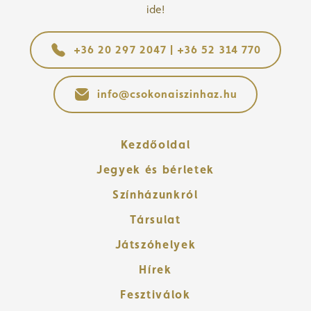
ide!
+36 20 297 2047 | +36 52 314 770
info@csokonaiszinhaz.hu
Kezdőoldal
Jegyek és bérletek
Színházunkról
Társulat
Játszóhelyek
Hírek
Fesztiválok