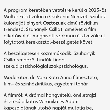
A program keretében vetítésre kerül a 2025-ös
Malter Fesztiválon a Csokonai Nemzeti Színház
különdíját elnyert
Osztozunk
című rövidfilm
(rendező: Szuhanyik Csilla), amelyet a film
alkotóival és meghívott szakmai résztvevőkkel
folytatott kerekasztal-beszélgetés követ.
A beszélgetésen közreműködik: Szuhanyik
Csilla rendező, Lindák Linda
szexuálpszichológiai szakpszichológus.
Moderátor: dr. Váró Kata Anna filmesztéta,
film- és színházkritikus, egyetemi tanár
A filmről: A drámai hangvételű, önéletrajzi
ihletésű alkotás Veronika és Ádám
kapcsolatának utolsó napját mutatja be,