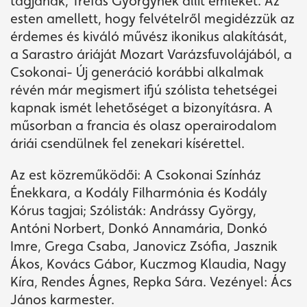
tagjának, Tréfás Györgynek állít emléket. Az
esten amellett, hogy felvételről megidézzük az
érdemes és kiváló művész ikonikus alakítását,
a Sarastro áriáját Mozart Varázsfuvolájából, a
Csokonai- Új generáció korábbi alkalmak
révén már megismert ifjú szólista tehetségei
kapnak ismét lehetőséget a bizonyításra. A
műsorban a francia és olasz operairodalom
áriái csendülnek fel zenekari kísérettel.
Az est közreműködői: A Csokonai Színház
Énekkara, a Kodály Filharmónia és Kodály
Kórus tagjai; Szólisták: Andrássy György,
Antóni Norbert, Donkó Annamária, Donkó
Imre, Grega Csaba, Janovicz Zsófia, Jasznik
Ákos, Kovács Gábor, Kuczmog Klaudia, Nagy
Kíra, Rendes Ágnes, Repka Sára. Vezényel: Ács
János karmester.