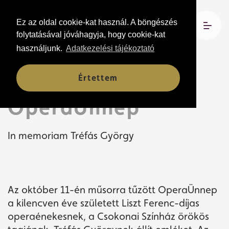
Ez az oldal cookie-kat használ. A böngészés
folytatásával jóváhagyja, hogy cookie-kat
használjunk.
Adatkezelési tájékoztató
Előadások
Értettem
OperaÜnnep
In memoriam Tréfás György
Az október 11-én műsorra tűzött OperaÜnnep
a kilencven éve született Liszt Ferenc-díjas
operaénekesnek, a Csokonai Színház örökös