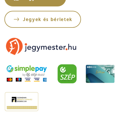
Jegyvásárlás
Jegyek és bérletek
Műsor