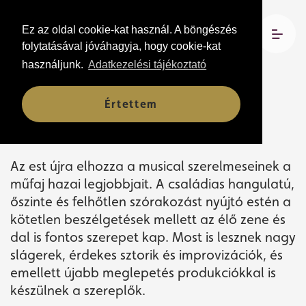
Ez az oldal cookie-kat használ. A böngészés
2026. május 29. 19:00
folytatásával jóváhagyja, hogy cookie-kat
Csokonai Fórum, Latinovits Zoltán Terem
használjunk.
Adatkezelési tájékoztató
Értettem
Május 29-én ismét
Debrecenbe érkezik a
Musical Klub!
Az est újra elhozza a musical szerelmeseinek a
műfaj hazai legjobbjait. A családias hangulatú,
őszinte és felhőtlen szórakozást nyújtó estén a
kötetlen beszélgetések mellett az élő zene és
dal is fontos szerepet kap. Most is lesznek nagy
slágerek, érdekes sztorik és improvizációk, és
emellett újabb meglepetés produkciókkal is
készülnek a szereplők.