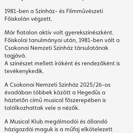
1981-ben a Színház- és Filmművészeti
Főiskolán végzett.
Már fiatalon aktív volt gyerekszínészként.
Főiskolai tanulmányai után, 1981-ben vált a
Jegyvásárlás
Csokonai Nemzeti Színház társulatának
tagjává.
A színészet mellett íróként és rendezőként is
Műsor
tevékenykedik.
A Csokonai Nemzeti Színház 2025/26-os
évadában többek között a Hegedűs a
háztetőn című musical főszerepében is
találkozhattak vele a nézők.
A Musical Klub megálmodói és állandó
házigazdái maguk is a műfaj elkötelezett