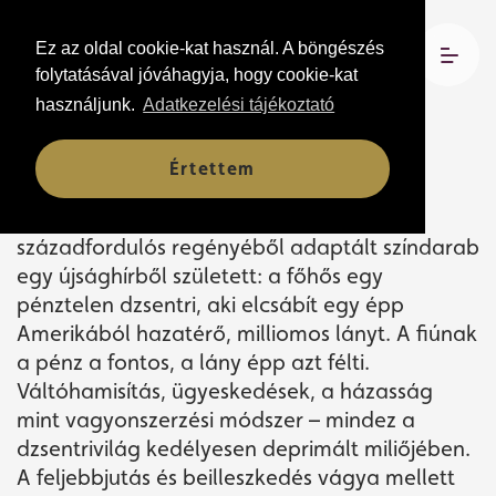
Ez az oldal cookie-kat használ. A böngészés
2026. június 17. 16:00
folytatásával jóváhagyja, hogy cookie-kat
Csokonai Teátrum
használjunk.
Adatkezelési tájékoztató
Értettem
Keserédes szerelmi történet és pontos
társadalmi látlelet. A Mikszáth Kálmán
századfordulós regényéből adaptált színdarab
egy újsághírből született: a főhős egy
pénztelen dzsentri, aki elcsábít egy épp
Amerikából hazatérő, milliomos lányt. A fiúnak
a pénz a fontos, a lány épp azt félti.
Váltóhamisítás, ügyeskedések, a házasság
mint vagyonszerzési módszer – mindez a
dzsentrivilág kedélyesen deprimált miliőjében.
A feljebbjutás és beilleszkedés vágya mellett