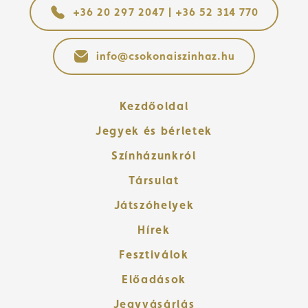
+36 20 297 2047 | +36 52 314 770
info@csokonaiszinhaz.hu
Kezdőoldal
Jegyek és bérletek
Színházunkról
Társulat
Játszóhelyek
Hírek
Fesztiválok
Előadások
Jegyvásárlás