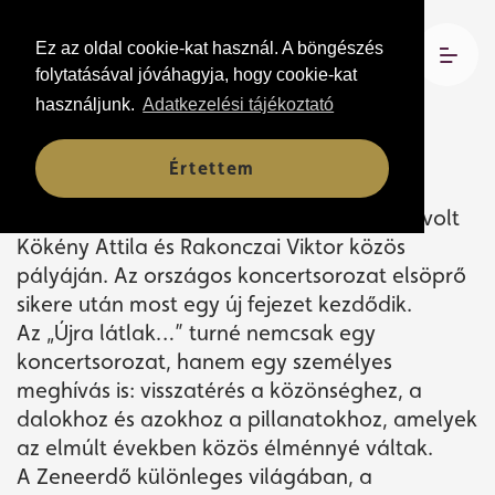
Ez az oldal cookie-kat használ. A böngészés
2026. július 3. 20:30
folytatásával jóváhagyja, hogy cookie-kat
Nagyerdei Szabadtéri Színpad
használjunk.
Adatkezelési tájékoztató
Értettem
A teltházas MVM Dome-ban bemutatott
jubileumi „Kökény 50” koncert mérföldkő volt
Kökény Attila és Rakonczai Viktor közös
pályáján. Az országos koncertsorozat elsöprő
sikere után most egy új fejezet kezdődik.
Az „Újra látlak…” turné nemcsak egy
koncertsorozat, hanem egy személyes
meghívás is: visszatérés a közönséghez, a
dalokhoz és azokhoz a pillanatokhoz, amelyek
az elmúlt években közös élménnyé váltak.
A Zeneerdő különleges világában, a