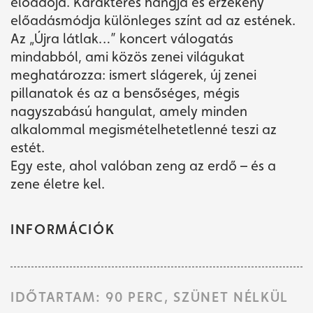
előadója. Karakteres hangja és érzékeny
előadásmódja különleges színt ad az estének.
Az „Újra látlak…” koncert válogatás
mindabból, ami közös zenei világukat
meghatározza: ismert slágerek, új zenei
pillanatok és az a bensőséges, mégis
nagyszabású hangulat, amely minden
alkalommal megismételhetetlenné teszi az
estét.
Egy este, ahol valóban zeng az erdő – és a
zene életre kel.
INFORMÁCIÓK
IDŐTARTAM: 90 PERC, SZÜNET NÉLKÜL