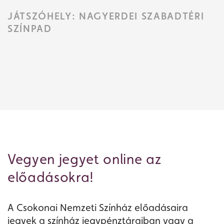
JÁTSZÓHELY: NAGYERDEI SZABADTÉRI
SZÍNPAD
Vegyen jegyet online az
Jegyvásárlás
előadásokra!
Műsor
A Csokonai Nemzeti Színház előadásaira
jegyek a színház jegypénztáraiban vagy a