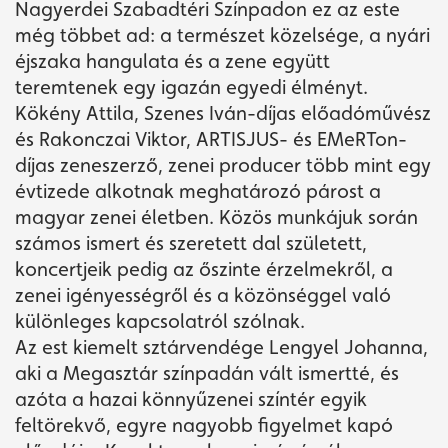
Nagyerdei Szabadtéri Színpadon ez az este
még többet ad: a természet közelsége, a nyári
éjszaka hangulata és a zene együtt
teremtenek egy igazán egyedi élményt.
Kökény Attila, Szenes Iván-díjas előadóművész
és Rakonczai Viktor, ARTISJUS- és EMeRTon-
díjas zeneszerző, zenei producer több mint egy
évtizede alkotnak meghatározó párost a
magyar zenei életben. Közös munkájuk során
számos ismert és szeretett dal született,
koncertjeik pedig az őszinte érzelmekről, a
zenei igényességről és a közönséggel való
különleges kapcsolatról szólnak.
Az est kiemelt sztárvendége Lengyel Johanna,
aki a Megasztár színpadán vált ismertté, és
azóta a hazai könnyűzenei színtér egyik
feltörekvő, egyre nagyobb figyelmet kapó