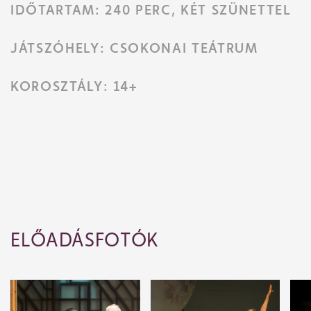
IDŐTARTAM: 240 PERC, KÉT SZÜNETTEL
JÁTSZÓHELY: CSOKONAI TEÁTRUM
KOROSZTÁLY: 14+
ELŐADÁSFOTÓK