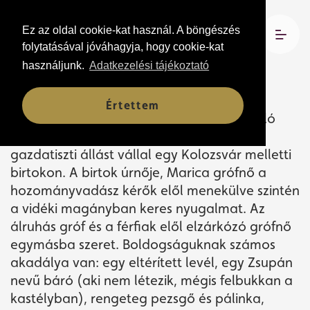
Ez az oldal cookie-kat használ. A böngészés
2026. június 18. 19:00
folytatásával jóváhagyja, hogy cookie-kat
Csokonai Teátrum
használjunk.
Adatkezelési tájékoztató
Értettem
A magának való, mogorva Endrődy Tasziló
gróf felélte a családi vagyont, és álnéven
gazdatiszti állást vállal egy Kolozsvár melletti
birtokon. A birtok úrnője, Marica grófnő a
hozományvadász kérők elől menekülve szintén
a vidéki magányban keres nyugalmat. Az
álruhás gróf és a férfiak elől elzárkózó grófnő
egymásba szeret. Boldogságuknak számos
akadálya van: egy eltérített levél, egy Zsupán
nevű báró (aki nem létezik, mégis felbukkan a
kastélyban), rengeteg pezsgő és pálinka,