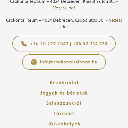
Csokonai Teátrum – 4024 Debrecen, Kossuth utca 10.
-
Vezess ide!
Csokonai Fórum – 4024 Debrecen, Csapó utca 30.
- Vezess
ide!
+36 20 297 2047 | +36 52 314 770
info@csokonaiszinhaz.hu
Kezdőoldal
Jegyek és bérletek
Színházunkról
Társulat
Játszóhelyek