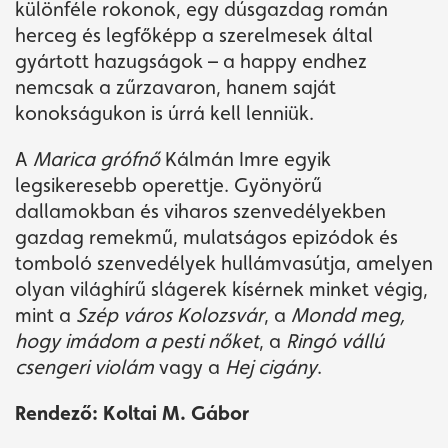
különféle rokonok, egy dúsgazdag román
herceg és legfőképp a szerelmesek által
gyártott hazugságok – a happy endhez
nemcsak a zűrzavaron, hanem saját
konokságukon is úrrá kell lenniük.
A
Marica grófnő
Kálmán Imre egyik
legsikeresebb operettje. Gyönyörű
dallamokban és viharos szenvedélyekben
gazdag remekmű, mulatságos epizódok és
tomboló szenvedélyek hullámvasútja, amelyen
olyan világhírű slágerek kísérnek minket végig,
mint a
Szép város Kolozsvár
, a
Mondd meg,
hogy imádom a pesti nőket
, a
Ringó vállú
csengeri violám
vagy a
Hej cigány
.
Rendező: Koltai M. Gábor