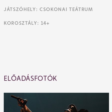
JÁTSZÓHELY: CSOKONAI TEÁTRUM
KOROSZTÁLY: 14+
ELŐADÁSFOTÓK