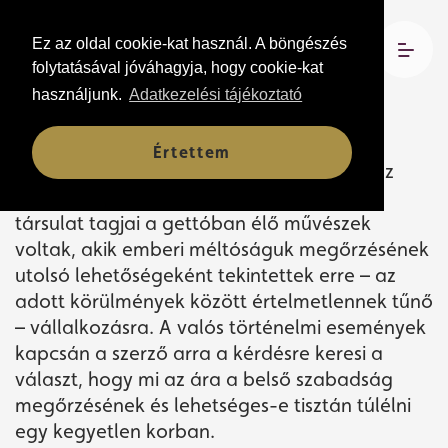
Ez az oldal cookie-kat használ. A böngészés
2026. június 19. 19:00
folytatásával jóváhagyja, hogy cookie-kat
Csokonai Teátrum
használjunk.
Adatkezelési tájékoztató
Értettem
A Gettó a vilnai gettóban alapított színház
története. Az 1942-1943 között működő
társulat tagjai a gettóban élő művészek
voltak, akik emberi méltóságuk megőrzésének
utolsó lehetőségeként tekintettek erre – az
adott körülmények között értelmetlennek tűnő
– vállalkozásra. A valós történelmi események
kapcsán a szerző arra a kérdésre keresi a
választ, hogy mi az ára a belső szabadság
megőrzésének és lehetséges-e tisztán túlélni
egy kegyetlen korban.