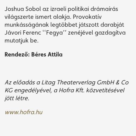
Joshua Sobol az izraeli politikai drámaírás
világszerte ismert alakja. Provokatív
munkásságának legtöbbet játszott darabját
Jávori Ferenc
ՙՙ
Fegya
՚՚
zenéjével gazdagítva
mutatjuk be.
Rendező: Béres Attila
Az előadás a Litag Theaterverlag GmbH & Co
KG engedélyével, a Hofra Kft. közvetítésével
jött létre.
www.hofra.hu