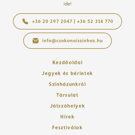
ide!
+36 20 297 2047 | +36 52 314 770
info@csokonaiszinhaz.hu
Kezdőoldal
Jegyek és bérletek
Színházunkról
Társulat
Játszóhelyek
Hírek
Fesztiválok