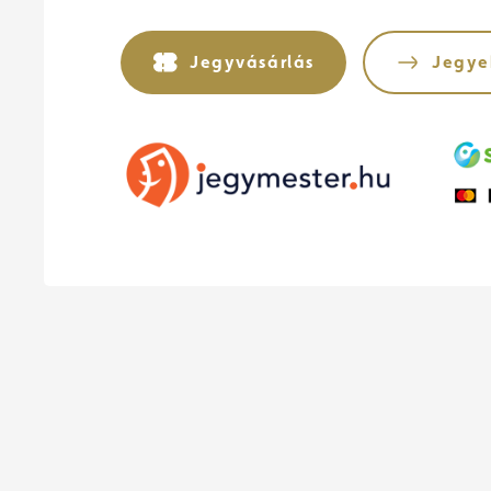
Jegyvásárlás
Jegye