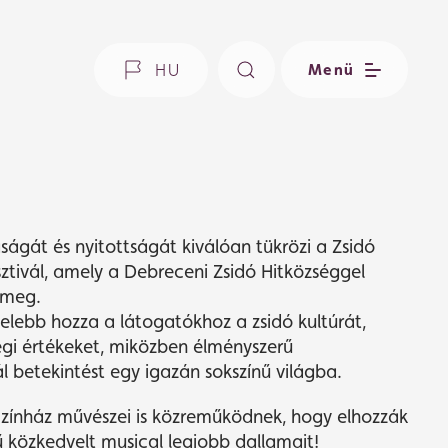
HU
Menü
ságát és nyitottságát kiválóan tükrözi a Zsidó
ztivál, amely a Debreceni Zsidó Hitközséggel
 meg.
elebb hozza a látogatókhoz a zsidó kultúrát,
i értékeket, miközben élményszerű
l betekintést egy igazán sokszínű világba.
zínház művészei is közreműködnek, hogy elhozzák
 közkedvelt musical legjobb dallamait!