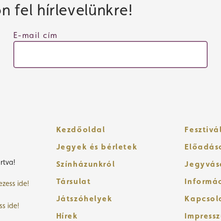
 fel hírlevelünkre!
E-mail cím
Kezdőoldal
Fesztivá
Jegyek és bérletek
Előadás
rtva!
Színházunkról
Jegyvás
Társulat
Informá
ezess ide!
Játszóhelyek
Kapcsol
ss ide!
Hírek
Impress