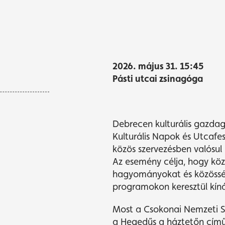
yvásárlás
yvásárlás
Műsor
Műsor
2026. május 31. 15:45
Pásti utcai zsinagóga
Debrecen kulturális gazdag
Kulturális Napok és Utcafes
közös szervezésben valósul
Az esemény célja, hogy köz
hagyományokat és közösség
programokon keresztül kíná
Most a Csokonai Nemzeti S
a Hegedűs a háztetőn című