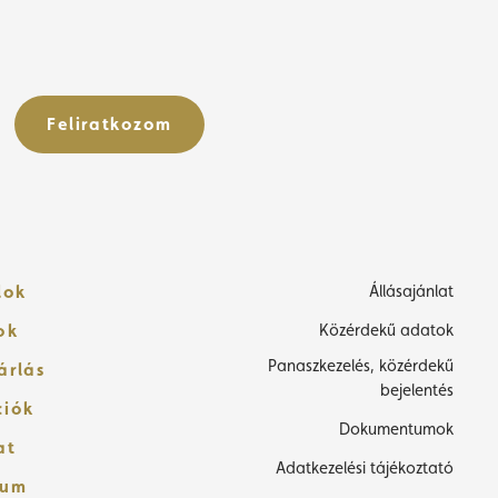
Feliratkozom
lok
Állásajánlat
ok
Közérdekű adatok
Panaszkezelés, közérdekű
árlás
bejelentés
ciók
Dokumentumok
at
Adatkezelési tájékoztató
zum