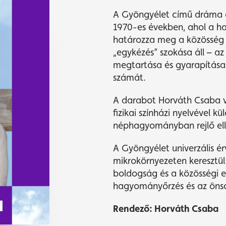
A Gyöngyélet című dráma e
1970-es években, ahol a h
határozza meg a közösség 
„egykézés” szokása áll – a
megtartása és gyarapítása
számát.
A darabot Horváth Csaba vis
fizikai színházi nyelvével 
néphagyományban rejlő el
A Gyöngyélet univerzális é
mikrokörnyezeten keresztü
boldogság és a közösségi el
hagyományőrzés és az önso
Rendező: Horváth Csaba