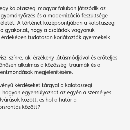
gy kalotaszegi magyar faluban játszódik az
agyományőrzés és a modernizáció feszültsége
életét. A történet középpontjában a kalotaszegi
z a gyakorlat, hogy a családok vagyonuk
 érdekében tudatosan korlátozták gyermekeik
zi színre, aki érzékeny látásmódjával és erőteljes
különösen alkalmas a közösségi traumák és a
lentmondások megjelenítésére.
rvényű kérdéseket tárgyal a kalotaszegi
l: hogyan egyensúlyozhat az egyén a személyes
várások között, és hol a határ a
rsrontás között?