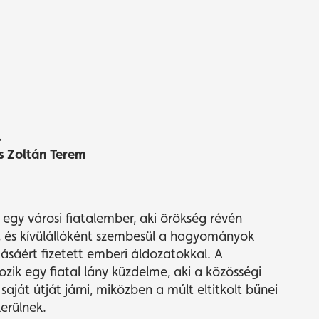
.
s Zoltán Terem
k egy városi fiatalember, aki örökség révén
, és kívülállóként szembesül a hagyományok
tásáért fizetett emberi áldozatokkal. A
zik egy fiatal lány küzdelme, aki a közösségi
aját útját járni, miközben a múlt eltitkolt bűnei
erülnek.