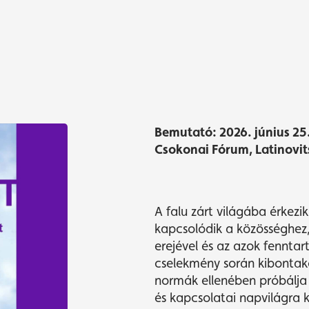
Bemutató: 2026. június 25
Csokonai Fórum, Latinovit
A falu zárt világába érkezi
kapcsolódik a közösséghez
erejével és az azok fenntar
cselekmény során kibontako
normák ellenében próbálja s
és kapcsolatai napvilágra k