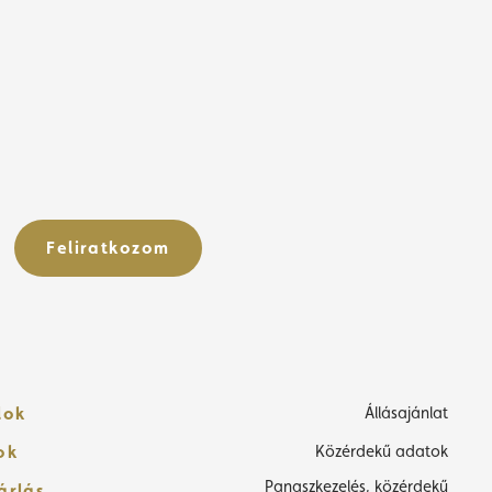
Feliratkozom
lok
Állásajánlat
ok
Közérdekű adatok
Panaszkezelés, közérdekű
árlás