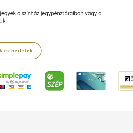
jegyek a színház jegypénztáraiban vagy a
ak.
k és bérletek