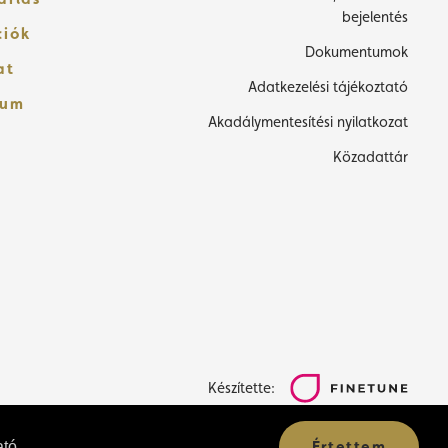
bejelentés
ciók
Dokumentumok
at
Adatkezelési tájékoztató
zum
Akadálymentesítési nyilatkozat
Közadattár
Készítette:
Értettem
ató