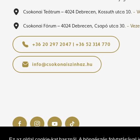
Csokonai Teátrum – 4024 Debrecen, Kossuth utca 10.
- V
Csokonai Fórum – 4024 Debrecen, Csapó utca 30.
- Veze
+36 20 297 2047 | +36 52 314 770
info@csokonaiszinhaz.hu
Ez az oldal cookie-kat használ. A böngészés folytatásával 