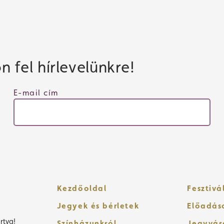
 fel hírlevelünkre!
E-mail cím
Kezdőoldal
Fesztivá
Jegyek és bérletek
Előadás
rtva!
Színházunkról
Jegyvás