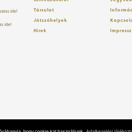
Társulat
Informá
ezess ide!
Játszóhelyek
Kapcsol
ss ide!
Hírek
Impress
jóváhagyja, hogy cookie-kat használjunk.
Adatkezelési tájékozt