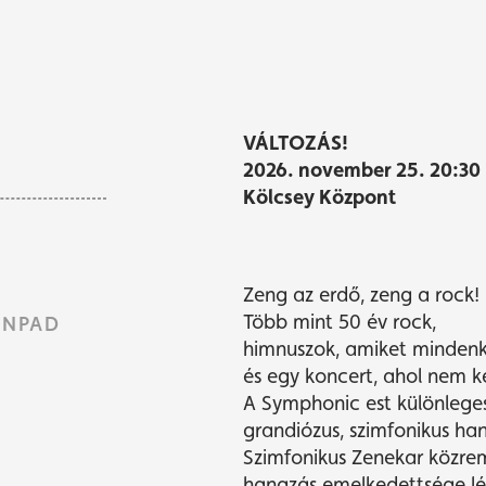
yvásárlás
yvásárlás
Műsor
Műsor
VÁLTOZÁS!
2026. november 25. 20:30
Kölcsey Központ
Zeng az erdő, zeng a rock!
Több mint 50 év rock,
ÍNPAD
himnuszok, amiket mindenki
és egy koncert, ahol nem ke
A Symphonic est különlege
grandiózus, szimfonikus han
Szimfonikus Zenekar közrem
hangzás emelkedettsége lél