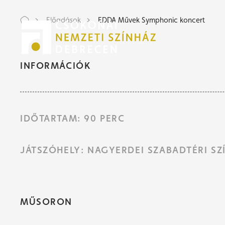
Előadások
EDDA Művek Symphonic koncert
Jeg
Jeg
INFORMÁCIÓK
IDŐTARTAM: 90 PERC
JÁTSZÓHELY: NAGYERDEI SZABADTÉRI SZ
MŰSORON