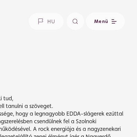
HU
Menü
 tud,
ll tanulni a szöveget.
ssége, hogy a legnagyobb EDDA-slágerek ezúttal
gszerelésben csendülnek fel a Szolnoki
űködésével. A rock energiája és a nagyzenekari
egzetelállító zenei élményt ígér a Nagyerdő