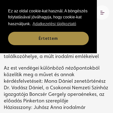
Ez az oldal cookie-kat használ. A böngészés
2026. május 15. 18:00
folytatásával jóváhagyja, hogy cookie-kat
Csokonai Teátrum, Nézőtéri Büfé
használjunk.
Adatkezelési tájékoztató
Értettem
Irodalmi est és ráhangoló beszélgetés
Csokonai Társalgó – a kortárs szellem
találkozóhelye, a múlt irodalmi emlékeivel
Az est vendégei különböző nézőpontokból
közelítik meg a művet és annak
kérdésfelvetéseit: Mona Dániel zenetörténész
Dr. Vadász Dániel, a Csokonai Nemzeti Színház
igazgatója Boncsér Gergely operaénekes, az
előadás Pinkerton szereplője
Háziasszony: Juhász Anna irodalmár