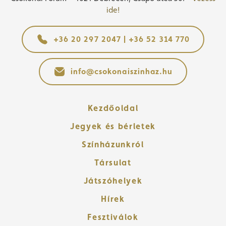
ide!
+36 20 297 2047 | +36 52 314 770
info@csokonaiszinhaz.hu
Kezdőoldal
Jegyek és bérletek
Színházunkról
Társulat
Játszóhelyek
Hírek
Fesztiválok