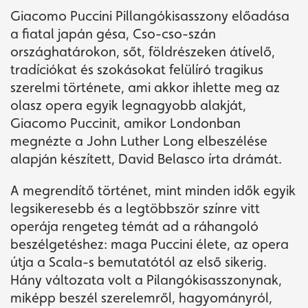
Giacomo Puccini Pillangókisasszony előadása
a fiatal japán gésa, Cso-cso-szán
országhatárokon, sőt, földrészeken átívelő,
tradíciókat és szokásokat felülíró tragikus
szerelmi története, ami akkor ihlette meg az
olasz opera egyik legnagyobb alakját,
Giacomo Puccinit, amikor Londonban
megnézte a John Luther Long elbeszélése
alapján készített, David Belasco írta drámát.
A megrendítő történet, mint minden idők egyik
legsikeresebb és a legtöbbször színre vitt
operája rengeteg témát ad a ráhangoló
beszélgetéshez: maga Puccini élete, az opera
útja a Scala-s bemutatótól az első sikerig.
Hány változata volt a Pilangókisasszonynak,
miképp beszél szerelemről, hagyományról,