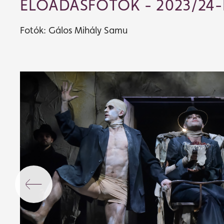
ELŐADÁSFOTÓK - 2023/24-
Fotók: Gálos Mihály Samu