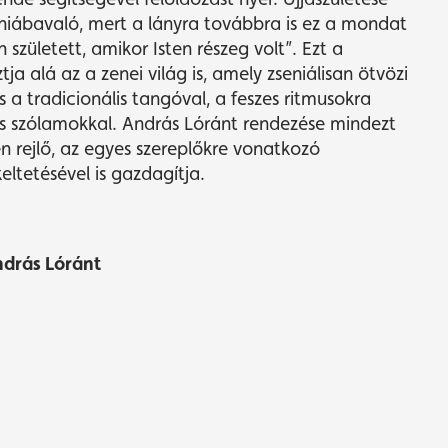
hiábavaló,
mert a lányra továbbra is ez a mondat
n született, amikor Isten részeg volt”. Ezt a
tja alá az a zenei világ is, amely zseniálisan ötvözi
és a tradicionális tangóval, a feszes ritmusokra
s szólamokkal. András Lóránt rendezése mindezt
n rejlő, az egyes szereplőkre vonatkozó
eltetésével is gazdagítja.
ndrás Lóránt