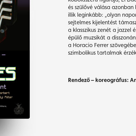
és szülővé válása azonban 
illik leginkább: „olyan napo
sejtelmes kijelentést támasz
a klasszikus zenét a jazzel 
épülő muzsikát a disszonán
a Horacio Ferrer szövegébe
szimbolikus tartalmak érzék
Rendező – koreográfus: A