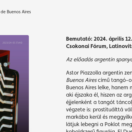
a de Buenos Aires
yvásárlás
yvásárlás
Műsor
Műsor
Bemutató: 2024. április 12
Csokonai Fórum, Latinovit
Az előadás argentin spanyo
Astor Piazzolla
argentin ze
Buenos Aires
című tangó-op
Buenos Aires lelke, hanem
aki
éjszaka él, hiszen az ar
éjjelenként a tangót tánco
végzete is: prostituálttá vá
markába kerül
és meggyilk
látjuk lebegni a Poklot meg
koboldszerű figurája, El Du