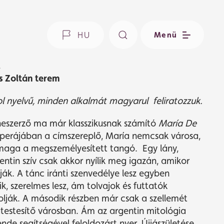
HU
Menü
.
s Zoltán terem
l nyelvű, minden alkalmát magyarul feliratozzuk.
neszerző ma már klasszikusnak számító
María De
erájában a címszereplő, María nemcsak városa,
 maga a megszemélyesített tangó.
Egy lány,
gentin szív csak akkor nyílik meg igazán, amikor
lják.
A
tánc iránti szenvedélye lesz egyben
lik, szerelmes lesz, ám tolvajok és futtatók
olják.
A második részben már csak a szellemét
testesítő város
ban. Ám az argentin mitológia
ende segítségével feloldozást nyer. Újjászületése