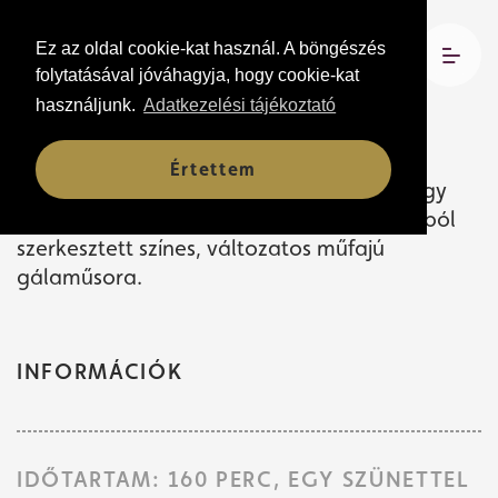
Ez az oldal cookie-kat használ. A böngészés
2026. június 13. 15:00 és 19:00
folytatásával jóváhagyja, hogy cookie-kat
Csokonai Teátrum
használjunk.
Adatkezelési tájékoztató
Értettem
A Debreceni Ady Endre Gimnázium mintegy
100 diákja és művésztanáraik idei munkáiból
szerkesztett színes, változatos műfajú
gálaműsora.
INFORMÁCIÓK
IDŐTARTAM: 160 PERC, EGY SZÜNETTEL