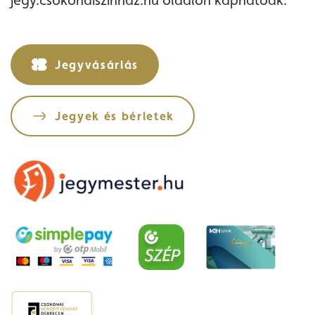
jegy.csokonaiszinhaz.hu oldalon kaphatóak.
Jegyvásárlás
Jegyek és bérletek
Jegyvásárlás
Műsor